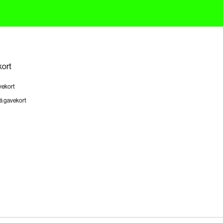
ort
vekort
å gavekort