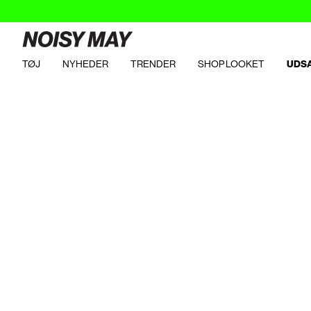
TØJ
NYHEDER
TRENDER
SHOP LOOKET
UDS
https://www.noisymay.com/da-dk/trending-products/festival/