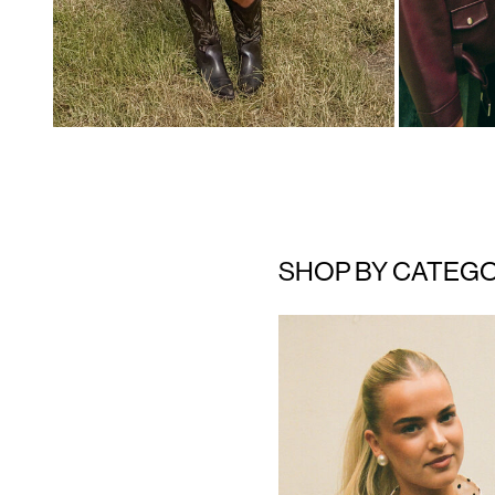
SHOP BY CATEG
https://www.noisymay.com/da-dk/toej/toppe-t-shirts/