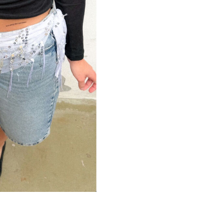
/toej/shorts/