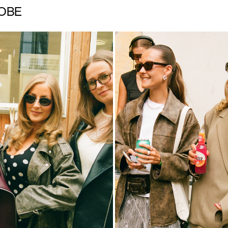
OBE
mponent
Product component