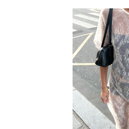
https://www.noisymay.com/da-dk/kjoler/sommerkjoler