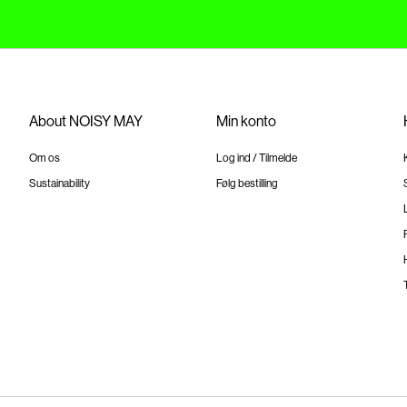
About NOISY MAY
Min konto
Om os
Log ind / Tilmelde
Sustainability
Følg bestilling