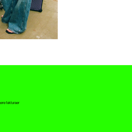
k/nyheder/
gere fakturaer