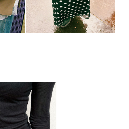
k/toej/shorts/