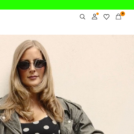
0
Overblik
k/nyheder/
Bestillinger
Profil
Ønskeliste
Support
Log Af