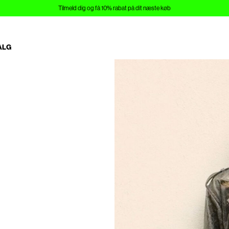
Tilmeld dig og få 10% rabat på dit næste køb
ALG
https://www.noisymay.com/da-d