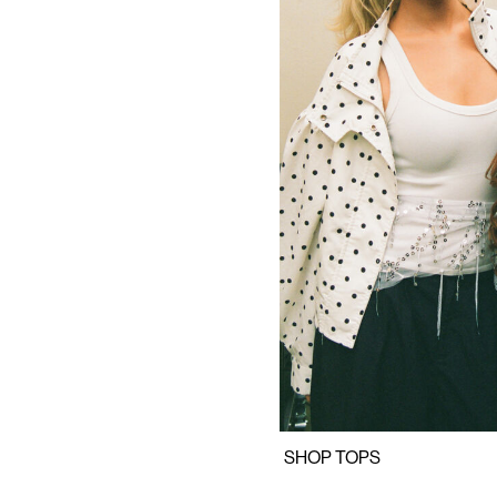
https://www.noisymay.com/da-dk/toej/toppe-t-shirts/
SHOP TOPS