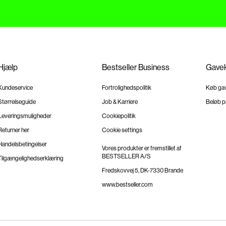
Hjælp
Bestseller Business
Gavek
Kundeservice
Fortrolighedspolitik
Køb ga
Størrelseguide
Job & Karriere
Beløb p
Leveringsmuligheder
Cookiepolitik
Returner her
Cookie settings
Handelsbetingelser
Vores produkter er fremstillet af
BESTSELLER A/S
Tilgængelighedserklæring
Fredskovvej 5, DK-7330 Brande
www.bestseller.com