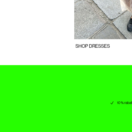
https://www.noisymay.com/da-dk/kjoler/sommerkjoler
SHOP DRESSES
10 % rabat