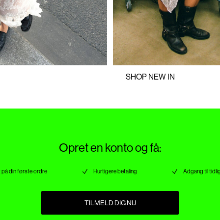
/
https://www.noisymay.com/da-d
SHOP NEW IN
Opret en konto og få:
 på din første ordre
Hurtigere betaling
Adgang til tidli
TILMELD DIG NU