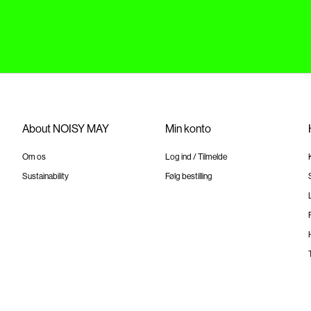
About NOISY MAY
Min konto
Om os
Log ind / Tilmelde
Sustainability
Følg bestilling