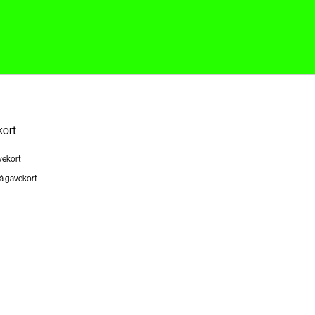
ort
vekort
å gavekort