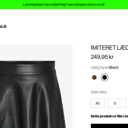
Leveringstider kan midlertidigt være længere end normalt.
ALG
IMITERET LÆ
249,95 kr
Vælg farve
Black
Størrelse
XS
S
Dette produkt er lille i s