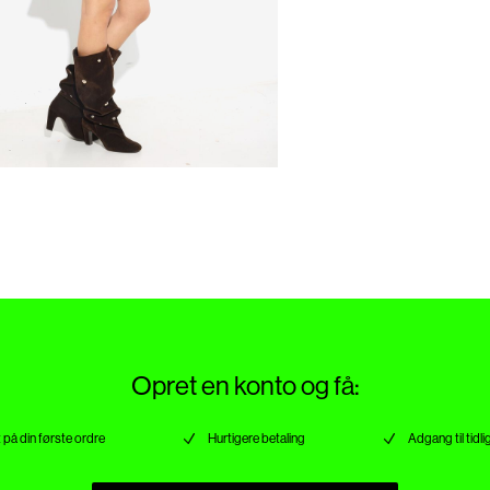
Opret en konto og få:
 på din første ordre
Hurtigere betaling
Adgang til tidli