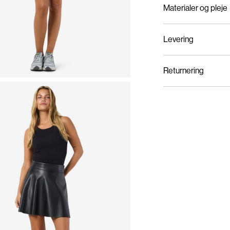
Materialer og pleje
Levering
Maskinvaskes, halv 
Hent ved service point 
Må ikke bleges
Returnering
Må ikke tørretumbl
Må ikke stryges
Hjemmelevering (PostN
Må ikke renses
Tørres på tørresnor
Hent ved service point 