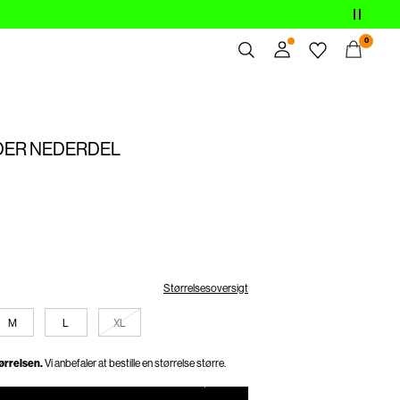
0
Overblik
Bestillinger
DER NEDERDEL
Profil
Ønskeliste
Support
Log Af
Størrelsesoversigt
M
L
XL
tørrelsen.
Vi anbefaler at bestille en størrelse større.