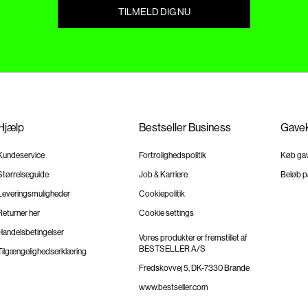
TILMELD DIG NU
Hjælp
Bestseller Business
Gavek
Kundeservice
Fortrolighedspolitik
Køb ga
Størrelseguide
Job & Karriere
Beløb p
Leveringsmuligheder
Cookiepolitik
Returner her
Cookie settings
Handelsbetingelser
Vores produkter er fremstillet af
BESTSELLER A/S
Tilgængelighedserklæring
Fredskovvej 5, DK-7330 Brande
www.bestseller.com