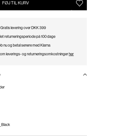
FØJ TIL KURV
Gratis levering over DKK 399
et returneringsperiode på 100 dage
b nu og betal senere med Klarna
 om leverings- og returneringsomkostninger
her
e
æder
_Black