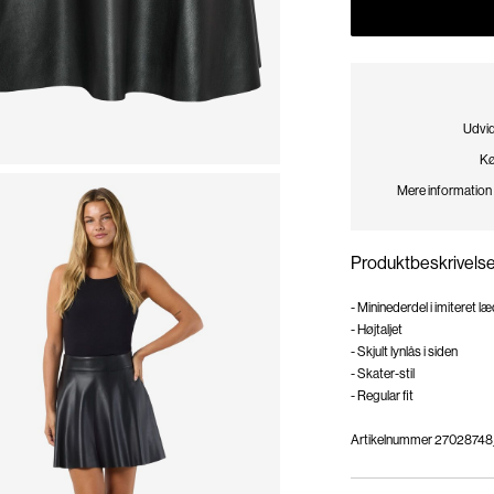
Udvid
Kø
Mere information
Produktbeskrivels
- Mininederdel i imiteret l
- Højtaljet
- Skjult lynlås i siden
- Skater-stil
- Regular fit
Artikelnummer
27028748