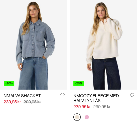
-20%
-20%
NMALVA SHACKET
NMCOZY FLEECE MED
HALV LYNLÅS
239,95 kr
299,95 kr
239,95 kr
299,95 kr