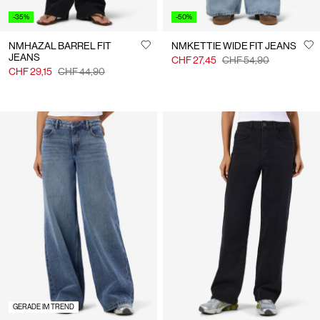
-35%
-50%
NMHAZAL BARREL FIT
NMKETTIE WIDE FIT JEANS
JEANS
CHF 27,45
CHF 54,90
CHF 29,15
CHF 44,90
GERADE IM TREND