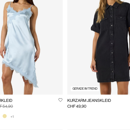
GERADE IM TREND
RKLEID
KURZARM JEANSKLEID
F 54,90
CHF 49,90
+1