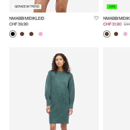
GERADE IM TREND
-20%
NMABBI MIDIKLEID
NMABBI MIDIK
CHF 39,90
CHF 31,90
CH