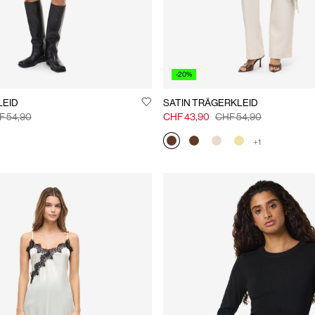
-20%
LEID
SATIN TRÄGERKLEID
F 54,90
CHF 43,90
CHF 54,90
+1