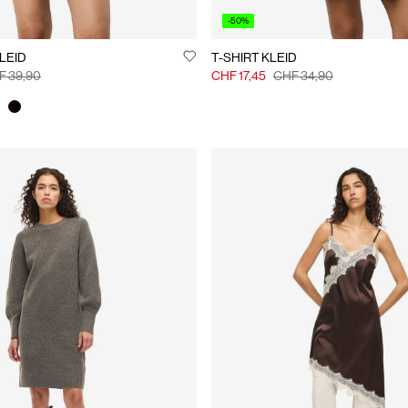
-50%
LEID
T-SHIRT KLEID
F 39,90
CHF 17,45
CHF 34,90