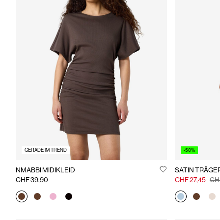
GERADE IM TREND
-50%
NMABBI MIDIKLEID
SATIN TRÄGE
CHF 39,90
CHF 27,45
CH