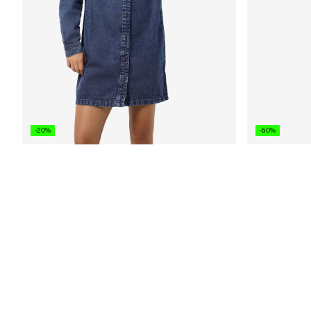
-20%
-50%
NMNEW JEANSKLEID
SATIN TRÄGE
CHF 39,90
CHF 49,90
CHF 27,45
CH