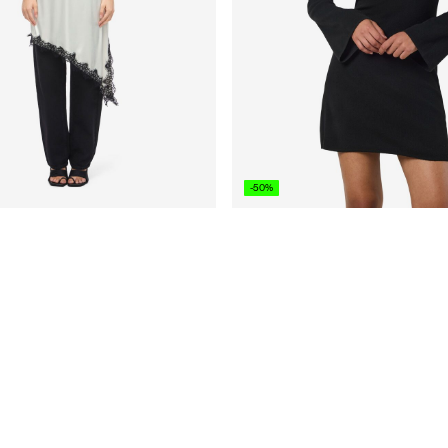
-50%
RKLEID
GESTRICKTES MIDIKLEID
F 54,90
CHF 24,95
CHF 49,90
+1