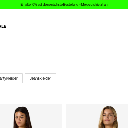
Erhalte 10% auf deine nächste Bestellung – Melde dich jetzt an
ALE
artykleider
Jeanskleider