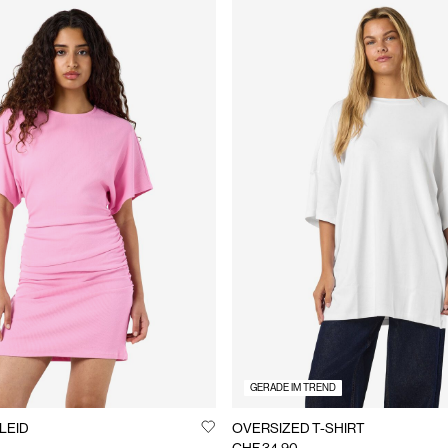
GERADE IM TREND
LEID
OVERSIZED T-SHIRT