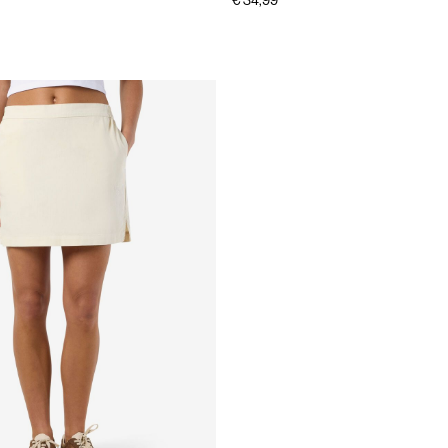
€ 34,99