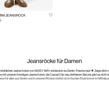
INI JEANSROCK
9
Jeansröcke für Damen
rstehlichen Jeansröcken von NOISY MAY entdeckst du Denim-Träume neu! 🌟 Zeige dich v
te mit unseren trendigen Jeansröcken, die Casual Chic neu definieren. Bei uns gibt es nicht n
sse für alles aus Denim und in unseren Röcken stehst du in Sachen Style immer im Mittelpu
eine durchschnittliche Denim-Marke. Wir sind eine inspirierende Community, die von Individ
und Selbstbewusstsein geprägt ist. Unsere edgy Jeansröcke verkörpern unseren unkonventi
gleich, ob du einen klassischen blauen Look oder unsere coolen dunklen Waschungen bevor
cken Anspruch und Charme aus. Keine Regeln, einfach purer Denim-Spaß!
s, aber warum solltest du dich bei deinen Looks einschränken, wenn du deinem Outfit mit u