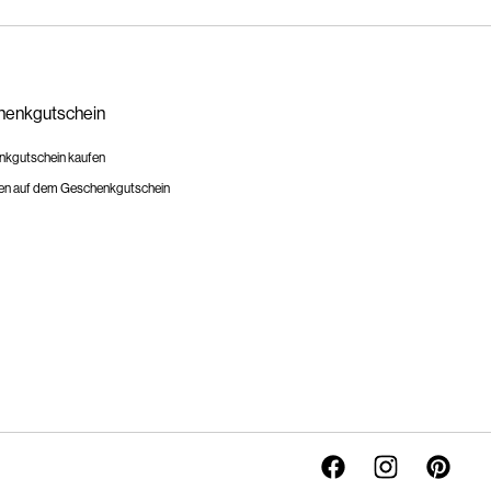
ir glauben,
 Stylings sind.
enkgutschein
Charme
kgutschein kaufen
en auf dem Geschenkgutschein
tion aus
nsere Röcke
ganz. Entdecke
 Midi oder Maxi,
ntstanden? Bis
volution!
 zu
te Fashion mit
konventionellen
 für die