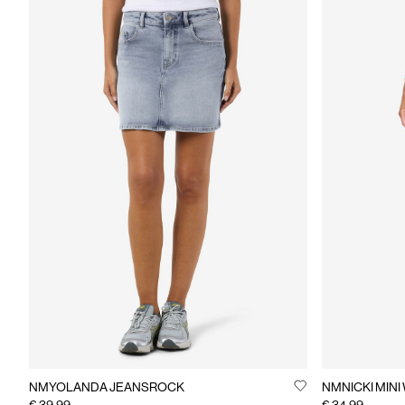
NMYOLANDA JEANSROCK
NMNICKI MIN