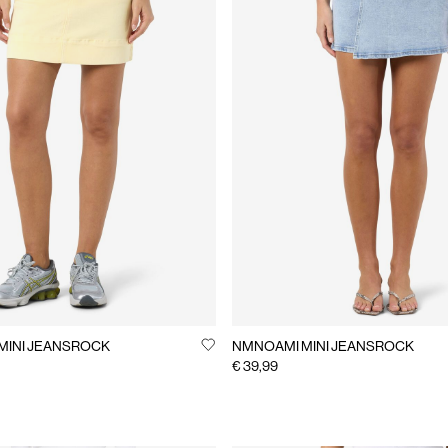
MINI JEANSROCK
NMNOAMI MINI JEANSROCK
€ 39,99