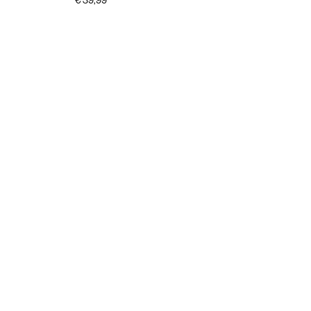
€ 39,99