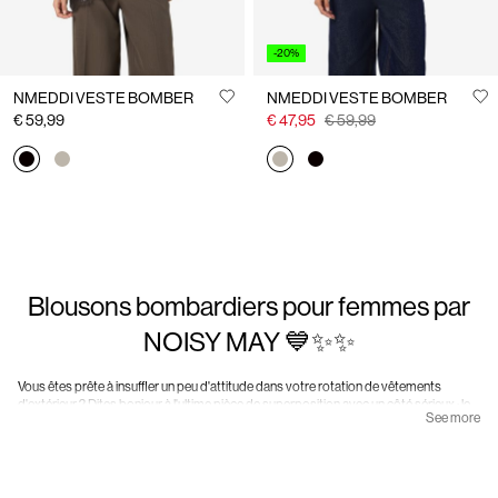
-20%
NMEDDI VESTE BOMBER
NMEDDI VESTE BOMBER
€ 59,99
€ 47,95
€ 59,99
Blousons bombardiers pour femmes par
NOISY MAY 💙✨✨
Vous êtes prête à insuffler un peu d'attitude dans votre rotation de vêtements
d'extérieur ? Dites bonjour à l'ultime pièce de superposition avec un côté sérieux : le
See more
blouson bombardier. Né de racines militaires et adopté par la royauté du style de la
rue, le bombardier a gagné sa place en tant qu'essentiel intemporel. Autrefois portée
par les pilotes, aujourd'hui portée par les pilotes de style (c'est-à-dire vous), cette
veste est un mélange de fonctionnalité et de mode intrépide.