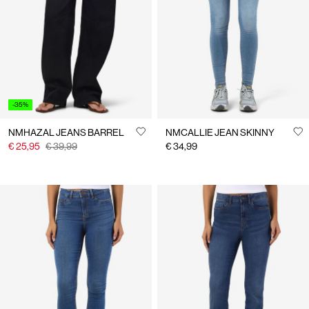
À
propos
de
nous
France
/
-35%
français
NMHAZAL JEANS BARREL
NMCALLIE JEAN SKINNY
€ 25,95
€ 39,99
€ 34,99