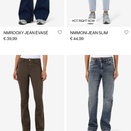
HOT RIGHT NOW
NMROOXY JEAN ÉVASÉ
NMMONI JEAN SLIM
€ 39,99
€ 44,99