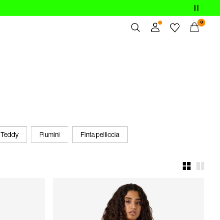
0
Panoramica
Ordini
Profilo
Lista dei desideri
Assistenza
Esci
 Teddy
Piumini
Finta pelliccia