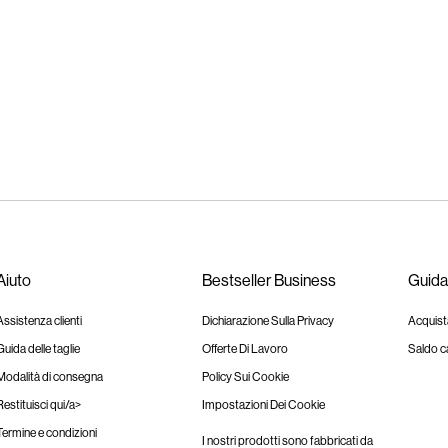
Aiuto
Bestseller Business
Guida
Assistenza clienti
Dichiarazione Sulla Privacy
Acquist
Guida delle taglie
Offerte Di Lavoro
Saldo c
Modalità di consegna
Policy Sui Cookie
Restituisci qui/a>
Impostazioni Dei Cookie
Termine e condizioni
I nostri prodotti sono fabbricati da