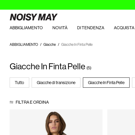
ABBIGLIAMENTO
NOVITÀ
DI TENDENZA
ACQUISTA 
ABBIGLIAMENTO
Giacche
Giacche In Finta Pelle
Giacche In Finta Pelle
(5)
Tutto
Giacche di transizione
Giacche In Finta Pelle
FILTRA E ORDINA