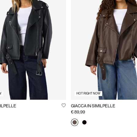
W
HOT RIGHT NOW
MILPELLE
GIACCA IN SIMILPELLE
€ 89,99