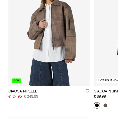
-50%
HOT RIGHT NO
GIACCA IN PELLE
GIACCA IN SI
€ 124,95
€ 249,99
€ 89,99