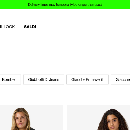
Delivery times may temporarily be longer than usual
IL LOOK
SALDI
Bomber
Giubbotti Di Jeans
Giacche Primaverili
Giacche