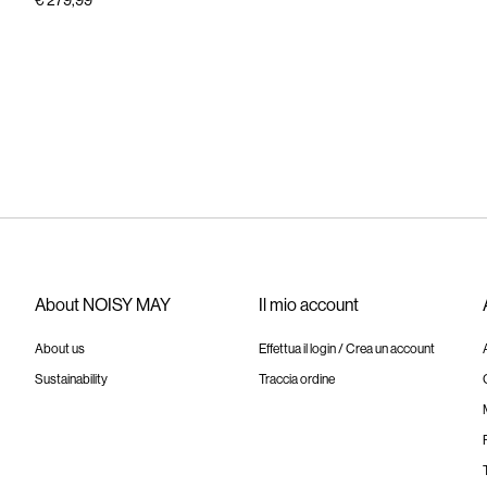
€ 279,99
About NOISY MAY
Il mio account
About us
Effettua il login / Crea un account
Sustainability
Traccia ordine