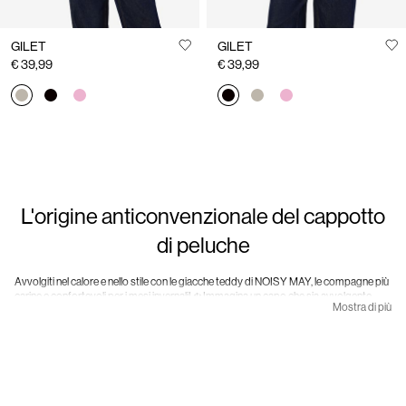
GILET
GILET
€ 39,99
€ 39,99
L'origine anticonvenzionale del cappotto
di peluche
Avvolgiti nel calore e nello stile con le giacche teddy di NOISY MAY, le compagne più
carine e confortevoli per i mesi invernali! ❄️ Immagina un capo che sia avvolgente
Mostra di più
come un caldo abbraccio, ma due volte più chic: ecco a te le nostre giacche teddy.
La storia di questo fenomeno di moda ci riporta agli anni '40, quando George Borg,
proprietario di un maglificio, era impegnato nella produzione di tessuto a pelo lungo
destinato ai rulli per vernici. Un giorno gli venne un lampo di genio e si rese conto che
l'irresistibile consistenza morbida poteva essere una soluzione perfetta per un
capospalla. 🐻 Portò la sua creazione nel Garment District di New York, sulla 7th