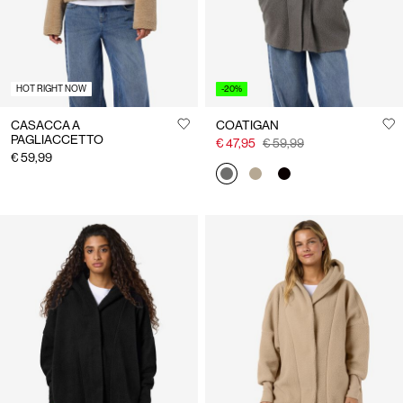
HOT RIGHT NOW
-20%
CASACCA A
COATIGAN
PAGLIACCETTO
€ 47,95
€ 59,99
€ 59,99