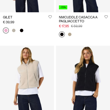
-70%
GILET
NMCUDDLE CASACCA A
PAGLIACCETTO
€ 39,99
€ 17,95
€ 59,99