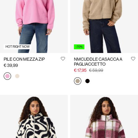
Italia
/
italiano
HOT RIGHT NOW
-70%
PILE CON MEZZA ZIP
NMCUDDLE CASACCA A
PAGLIACCETTO
€ 39,99
€ 17,95
€ 59,99