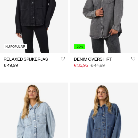
ons
België
/
Nederlands
NU POPULAIR
-20%
RELAXED SPIJKERJAS
DENIM OVERSHIRT
€ 49,99
€ 35,95
€ 44,99