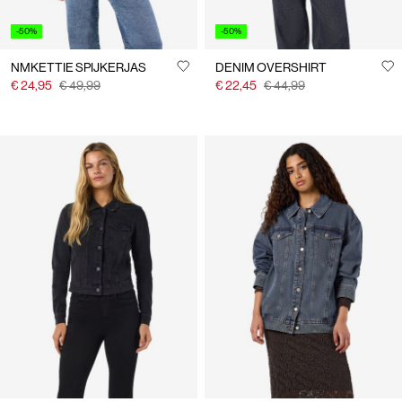
-50%
-50%
NMKETTIE SPIJKERJAS
DENIM OVERSHIRT
€ 24,95
€ 49,99
€ 22,45
€ 44,99