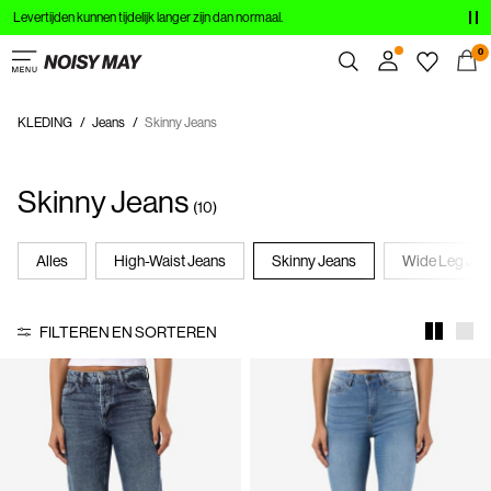
Levertijden kunnen tijdelijk langer zijn dan normaal.
KLEDING
0
NIEUW
KLEDING
Jeans
Skinny Jeans
Overzicht
POPULAIR
Bestellingen
Skinny Jeans
Profiel
SHOP DE LOOK
(10)
Verlanglijstje
SALE
Help
Alles
High-Waist Jeans
Skinny Jeans
Wide Leg Jea
Uitloggen
FILTEREN EN SORTEREN
Inloggen
Heb
je
vragen?
Over