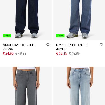
ons
Nederland
/
Nederlands
-50%
-35%
NMALEXA LOOSE FIT
NMALEXA LOOSE FIT
JEANS
JEANS
€ 24,95
€ 49,99
€ 32,45
€ 49,99