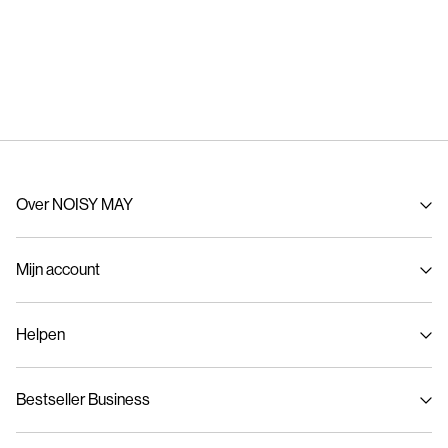
Over NOISY MAY
Over ons
Mijn account
Duurzaamheid
NOISY MAY inkopen
Inloggen / Inschrijven
Helpen
Bestelling volgen
Klantenservice
Bestseller Business
Maattabel
Bezorgopties
Privacybeleid