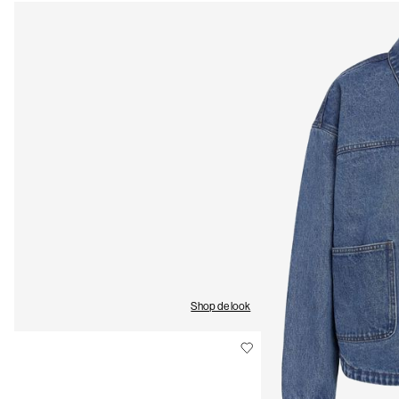
Ophalen bij afhaalpunt(MONDIALRELAY)
€ 3,95
Verzendopties
Shop de look