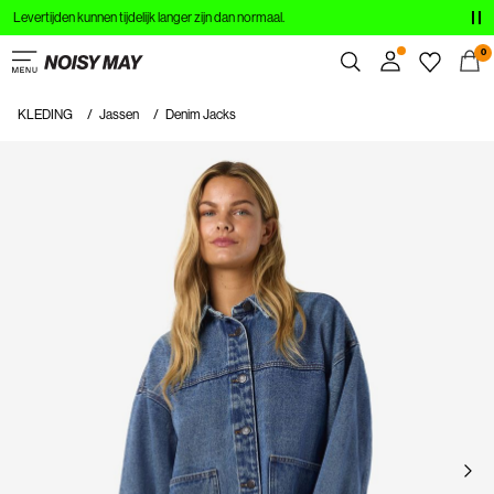
Levertijden kunnen tijdelijk langer zijn dan normaal.
KLEDING
0
NIEUW
KLEDING
Jassen
Denim Jacks
Overzicht
POPULAIR
Bestellingen
Profiel
SHOP DE LOOK
Verlanglijstje
SALE
Help
Uitloggen
Inloggen
Heb
je
vragen?
Over