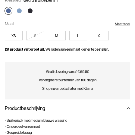
Kies kleur
Medium Blue Denim
Maat
Maattabel
XS
S
M
L
XL
Dit product valt groot uit.
We raden aan een maat kleiner te bestellen.
Gratis levering vanaf € 59.90
Verlengde retourtermijn van 100 dagen
Shop nu en betaal later met Klarna
Productbeschrijving
- Spijkerjack met medium blauwe wassing
- Onderdeel van een set
- Gespreide kraag