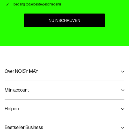
Toegang tot je bestelgeschiedenis
NU INSCHRIJVEN
Over NOISY MAY
Over ons
Mijn account
Duurzaamheid
NOISY MAY inkopen
Inloggen / Inschrijven
Helpen
Bestelling volgen
Klantenservice
Bestseller Business
Maattabel