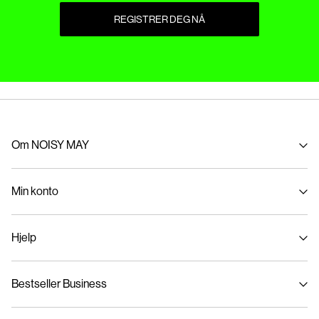
REGISTRER DEG NÅ
Om NOISY MAY
Om oss
Min konto
Bærekraft
Logg inn / Melde deg på
Hjelp
Spor bestilling
Kundeservice
Bestseller Business
Størrelsesguide
Leveringsmuligheter
Personvernregler