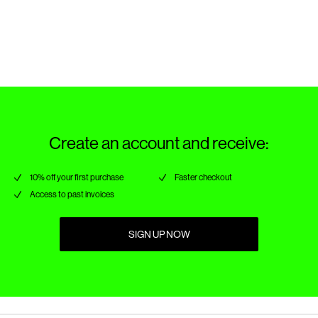
Pick up at parcel shop or parcel locker (INPOST)
9,90 zł
Do not iron
Do not dry clean
Zwroty i wymiana
Drip line dry in the shade
Opcje dostawy
Create an account and receive:
10% off your first purchase
Faster checkout
Access to past invoices
SIGN UP NOW