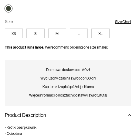
Size
Size Chart
XS
S
M
L
XL
This product runs large.
We recommend ordering one size smaller.
Darmowa dostawa od 150 zł
Wydłużony czas na zwrot do 100 dni
Kup teraz i zapłać później z Klarna
Więcej informacji o kosztach dostawy i zwrotu
tutaj
Product Description
- Krótki bezrękawnik
- Ocieplana