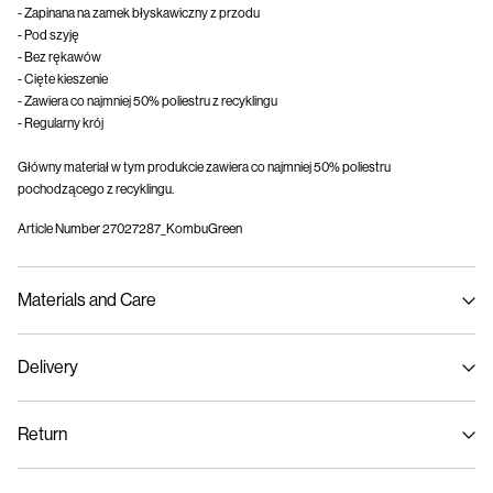
- Zapinana na zamek błyskawiczny z przodu
- Pod szyję
- Bez rękawów
- Cięte kieszenie
- Zawiera co najmniej 50% poliestru z recyklingu
- Regularny krój
Główny materiał w tym produkcie zawiera co najmniej 50% poliestru
pochodzącego z recyklingu.
Article Number
27027287_KombuGreen
Materials and Care
Delivery
Hand wash
Home Delivery (INPOST)
9,90 zł
Return
Do not bleach
Do not tumble dry