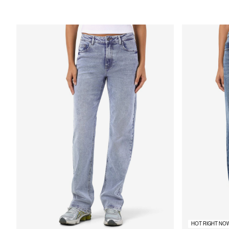
HOT RIGHT NO