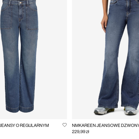
JEANSY O REGULARNYM
NMKAREEN JEANSOWE DZWON
229,99 zł