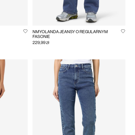
NMYOLANDA JEANSY O REGULARNYM
FASONIE
229,99 zł