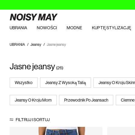
UBRANIA
NOWOŚCI
MODNE
KUP TĘ STYLIZACJĘ
UBRANIA
Jeansy
Jasne jeansy
Jasne jeansy
(26)
Wszystko
Jeansy Z Wysoką Talią
Jeansy O Kroju Skin
Jeansy O Kroju Mom
Przewodnik Po Jeansach
Ciemne 
FILTRUJ I SORTUJ