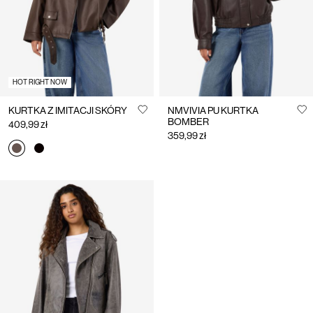
HOT RIGHT NOW
KURTKA Z IMITACJI SKÓRY
NMVIVIA PU KURTKA
BOMBER
409,99 zł
359,99 zł