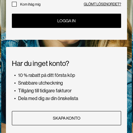
oss
GLÖMT LÖSENORDET?
Kom ihåg mig
LOGGA IN
Sverige
/
svenska
Har du inget konto?
10 % rabatt på ditt första köp
Snabbare utcheckning
Tillgång till tidigare fakturor
Dela med dig av din önskelista
SKAPA KONTO