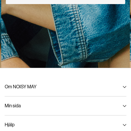
Om NOISY MAY
Om oss
Min sida
Hållbarhet
Logga in / Bli medlem
Hjälp
Spåra order