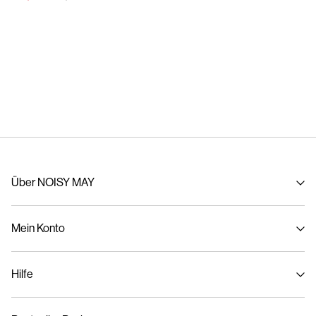
Über NOISY MAY
Über uns
Mein Konto
Nachhaltigkeit
Anmelden / Registrieren
Hilfe
Bestellung verfolgen
Kundenservice