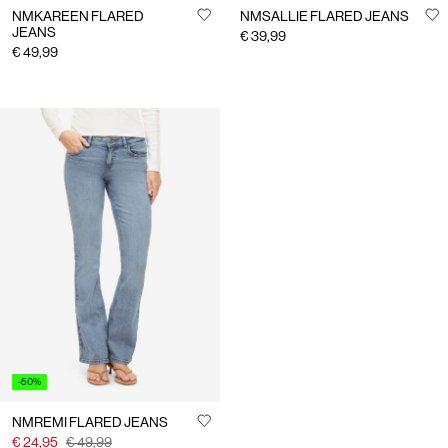
NMKAREEN FLARED
NMSALLIE FLARED JEANS
JEANS
€ 39,99
€ 49,99
-50%
NMREMI FLARED JEANS
€ 24,95
€ 49,99