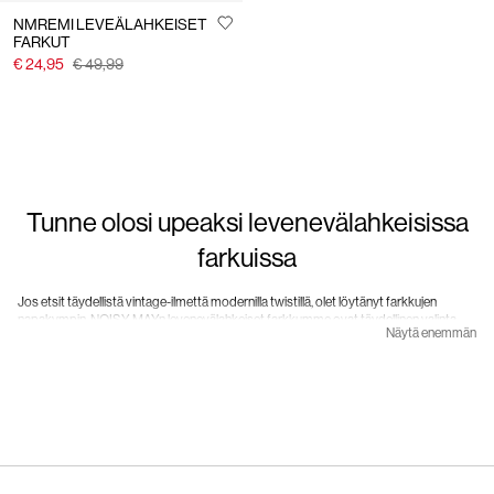
NMREMI LEVEÄLAHKEISET
FARKUT
€ 24,95
€ 49,99
Tunne olosi upeaksi levenevälahkeisissa
farkuissa
Jos etsit täydellistä vintage-ilmettä modernilla twistillä, olet löytänyt farkkujen
napakympin. NOISY MAYn levenevälahkeiset farkkumme ovat täydellinen valinta
Näytä enemmän
nuorille naisille, jotka rakastavat hauskanpitoa ja muodikkuutta.
Ei muuta kuin sukelletaan farkku-unelmaan. Meiltä löydät korkeavyötäröiset farkut,
joissa on levenevät lahkeet. Niiden ansiosta käännät katseita ja vedät kaikkien
huomion puoleesi. Ihanteellinen valinta, kun haluat tuoda esiin vartalosi muotoja ja
säilyttää samalla olosi mukavana ja asusi tyylikkäänä. Kuka sanoo, ettei kaikkea voi
saada?
NOISY MAYn levenevälahkeiset farkut ovat oikea valinta leikkisään ja