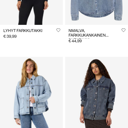
LYHYT FARKKUTAKKI
NMALVA,
FARKKUKANKAINEN
€ 39,99
PAITATAKKI
€ 44,99