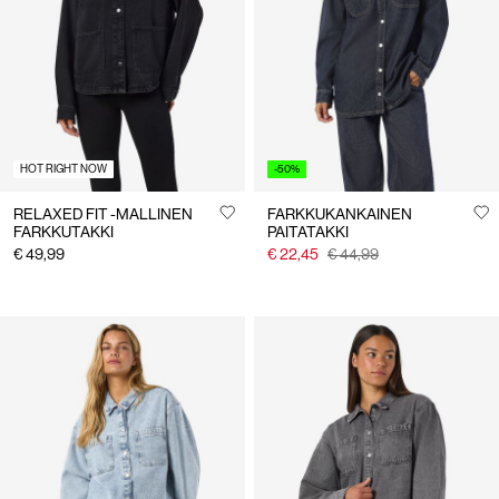
Suomi
/
suomi
HOT RIGHT NOW
-50%
RELAXED FIT -MALLINEN
FARKKUKANKAINEN
FARKKUTAKKI
PAITATAKKI
€ 49,99
€ 22,45
€ 44,99