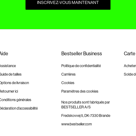
INSCRIVEZ-VOUS MAINTENANT
Aide
Bestseller Business
Carte
Assistance
Politique de confidentialité
Acheter
Guide de tailles
Carrières
Solde d
Options de livraison
Cookies
Retourner ici
Paramètres des cookies
Conditions générales
Nos produits sont fabriqués par
BESTSELLER A/S
Déclaration d’accessibilité
Fredskovvej 5, DK-7330 Brande
www.bestseller.com