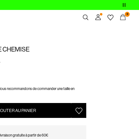
0
Aperçu
Commandes
E CHEMISE
Profil
Liste de souhaits
r
Aide
Déconnexion
ous recommandons de commander une taille en
OUTER AU PANIER
ivraison gratuite à partir de 60€