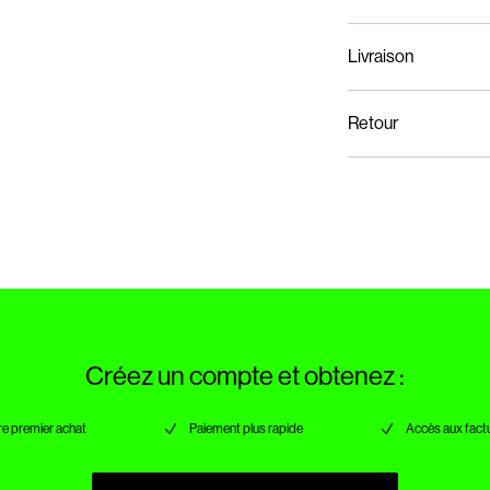
Livraison
Lavage en machine,
Livraison à domicile (bp
Ne pas blanchir
Retour
Séchage en tambour
Repasser à feu mo
Collecte en consigne à c
Ne pas nettoyer à s
Séchage par suspen
Collecte en point de retr
Créez un compte et obtenez :
re premier achat
Paiement plus rapide
Accès aux factu