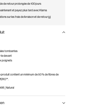
de de retour prolongée de 100 jours
intenant et payez plus tard avec Klarna
tions sur les frais de livraison et de retour
ici
uit
ules tombantes
 le devant
x poignets
e produit contient un minimum de 50 % de fibres de
VERO™.
86_Natural
ien