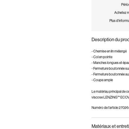
Pério
Achetez ma
Plus d'informa
Description du prod
- Chemise en lin mélangé
- Col en pointe
- Manches longues et épa
- Fermeture boutonnée sur
- Fermeture boutonnée au
- Coupe ample
Le matériau principal de c
viscose LENZING™ ECO
Numéro de l'article
270264
Matériaux et entret