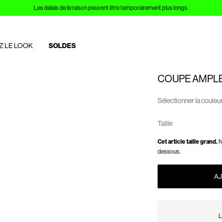
Les délais de livraison peuvent être temporairement plus longs.
Z LE LOOK
SOLDES
COUPE AMPL
Sélectionner la couleu
Taille
Cet article taille grand.
N
dessous.
AJ
L