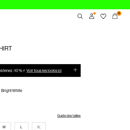
0
Aperçu
Commandes
HIRT
Profil
Liste de souhaits
Aide
obtenez -10 % ⚡
Voir tous les looks ici
Déconnexion
r
Bright White
Guide des tailles
M
L
XL