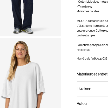
- Coton biologique mélan
- Tissu jersey
- Manches courtes
MOCCA est fabriqué à part
d'élasthanne. Il présente
encolure ronde. Cette pièc
droite et ample.
La matière principale de 
biologique.
Numéro de l'article
270331
Matériaux et entret
Livraison
Lavage en machine,
Livraison à domicile (Sw
Ne pas blanchir
Retour
Séchage en tambour