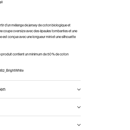
gé
ir d'un mélange de jersey de coton biologique et
 une coupe oversize avec des épaules tombantes et une
e est conçue avec une longueur mini et une silhouette
ce produit contient un minimum de 50 % de coton
82_BrightWhite
ien
 demi-charge, essorage court à 30 °C
issPost Priority)
CHF 6,95
 interdit