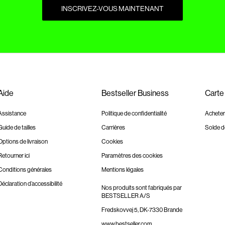
INSCRIVEZ-VOUS MAINTENANT
Aide
Bestseller Business
Carte
Assistance
Politique de confidentialité
Acheter
Guide de tailles
Carrières
Solde d
Options de livraison
Cookies
Retourner ici
Paramètres des cookies
Conditions générales
Mentions légales
Déclaration d’accessibilité
Nos produits sont fabriqués par
BESTSELLER A/S
Fredskovvej 5, DK-7330 Brande
www.bestseller.com