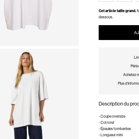
Cet article taille grand.
N
dessous.
AJ
Liv
Pério
Achetez ma
Plus d'informa
Description du prod
- Coupe oversize
- Col rond
- Épaules tombantes
- Longueur mini