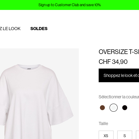
Sign up to Customer Club and save 10%
Z LE LOOK
SOLDES
OVERSIZE T-S
CHF 34,90
Shoppez le look et 
Sélectionner la couleu
Taille
XS
S