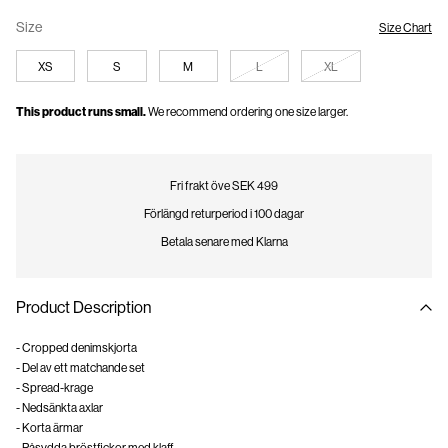
Size
Size Chart
XS
S
M
L
XL
This product runs small.
We recommend ordering one size larger.
Fri frakt öve SEK 499
Förlängd returperiod i 100 dagar
Betala senare med Klarna
Product Description
- Cropped denimskjorta
- Del av ett matchande set
- Spread-krage
- Nedsänkta axlar
- Korta ärmar