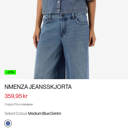
Us
Sverige
/
svenska
-20%
NMENZA JEANSSKJORTA
359,95 kr
Original Price
449,95 kr
Select Colour
Medium Blue Denim