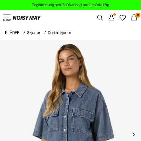
Registrera dig och få 10% rabatt på ditt nästa köp
KLÄDER
0
NYHETER
KLÄDER
Skjortor
Denim skjortor
Overview
TRENDAR
Orders
Profile
SHOPPA LOOKEN
Wishlist
REA
Support
Sign Out
Sign
in
Any
questions?
About