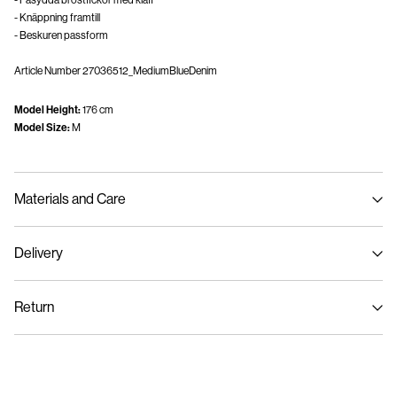
- Påsydda bröstfickor med klaff
- Knäppning framtill
- Beskuren passform
Article Number
27036512_MediumBlueDenim
Model Height:
176 cm
Model Size:
M
Materials and Care
Delivery
Machine wash at 30°C
Hämta hos ombud (Bring)
45,00 kr
Do not bleach
Return
Do not tumble dry
Iron on medium heat settings
Hämta hos ombud (PostNord)
45,00 kr
Do not dry clean
Retur & byte
Line dry