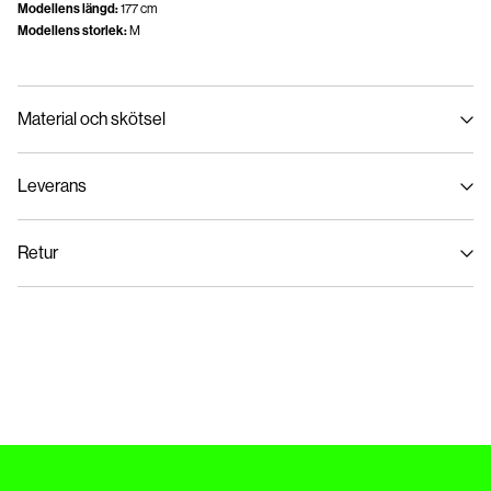
Modellens längd:
177 cm
Modellens storlek:
M
Material och skötsel
Leverans
Maskintvätt, halvfylld maskin, kort centrifugeringscykel på 30°C
Hämta hos ombud (Bring)
45,00 kr
Använd inte blekmedel
Retur
Torktumla inte
Strykning låg temperatur Högsta temperatur 100°C
Hämta hos ombud (PostNord)
45,00 kr
Kemtvätta inte
Retur & byte
Torka på lina
Leveransalternativ