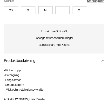
Storlek
Storleksguide
XS
S
M
L
XL
Fri frakt öve SEK 499
Förlängd returperiod i 100 dagar
Betala senare med Klarna
Produktbeskrivning
- Ribbad topp
- Båtringning
- Långa ärmar
- Smal passform
– Mjuk och stretchig jerseykvalitet
Artikelnr
27038235_FrenchVanilla