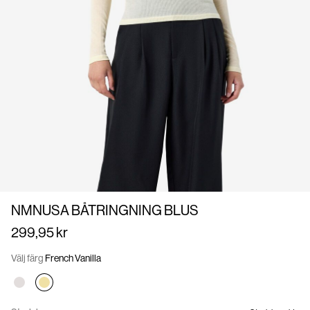
oss
Sverige
/
svenska
NMNUSA BÅTRINGNING BLUS
299,95 kr
Välj färg
French Vanilla