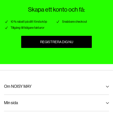
Skapa ett konto och få:
10 % rabatt på ditt första köp
Snabbare checkout
Tillgång till tidigare fakturor
REGISTRERA DIG NU
Om NOISY MAY
Om oss
Min sida
Hållbarhet