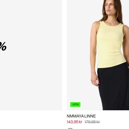
%
-20%
NMMAYA LINNE
143,95 kr
179,95 kr