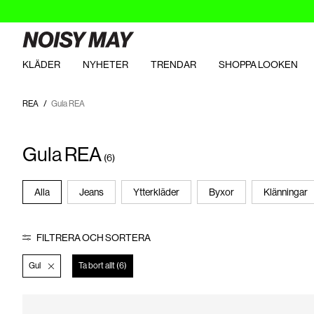
KLÄDER
NYHETER
TRENDAR
SHOPPA LOOKEN
REA
Gula REA
Gula REA
(6)
Alla
Jeans
Ytterkläder
Byxor
Klänningar
FILTRERA OCH SORTERA
Gul
Ta bort allt (6)