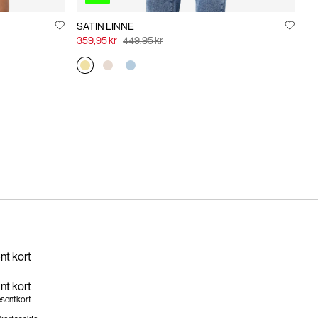
SATIN LINNE
359,95 kr
449,95 kr
nt kort
nt kort
sentkort