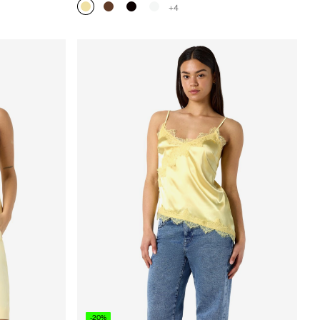
+4
-20%