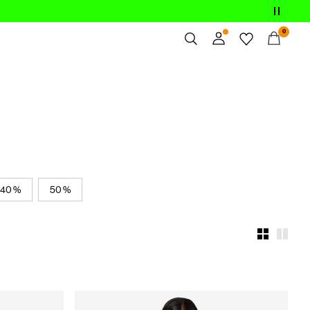
0
Översikt
Ordrar
Profil
Önskelista
Support
Logga Ut
40 %
50 %