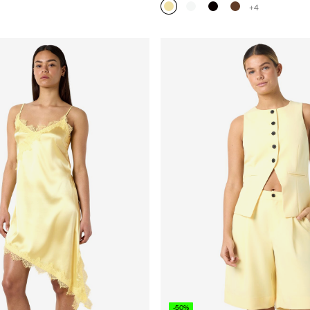
+4
-50%