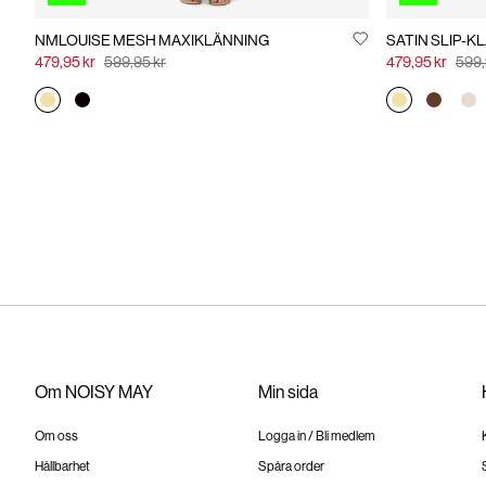
NMLOUISE MESH MAXIKLÄNNING
SATIN SLIP-K
479,95 kr
599,95 kr
479,95 kr
599,
Om NOISY MAY
Min sida
Om oss
Logga in / Bli medlem
Hållbarhet
Spåra order