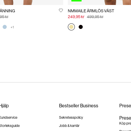
LÄNNING
NMMAILE ÄRMLÖS VÄST
95 kr
249,95 kr
499,95 kr
+1
Hjälp
Bestseller Business
Prese
Prese
Kundservice
Sekretesspolicy
Köp pre
Storleksguide
Jobb & karriär