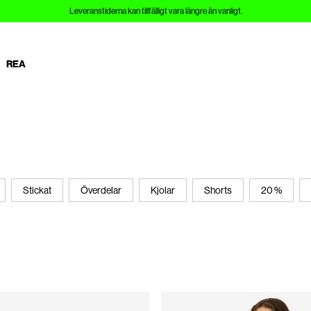
Leveranstiderna kan tillfälligt vara längre än vanligt.
REA
Stickat
Överdelar
Kjolar
Shorts
20 %