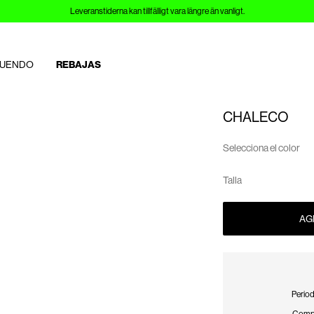
Leveranstiderna kan tillfälligt vara längre än vanligt.
TUENDO
REBAJAS
CHALECO
Selecciona el color
Talla
AG
Period