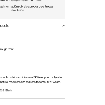
a ahora y paga después con Klarna
s información sobre los precios de entrega y
devolución
oducto
hrough front
 product contains a minimum of 50% recycled polyester.
natural resources and reduces the amount of waste.
058_Black