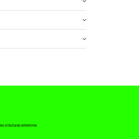
orreos)
€ 5,95
ora
rvicio (Correos)
€ 4,95
devoluciones y cambios
a la sombra
opciones de envío
so a facturas anteriores