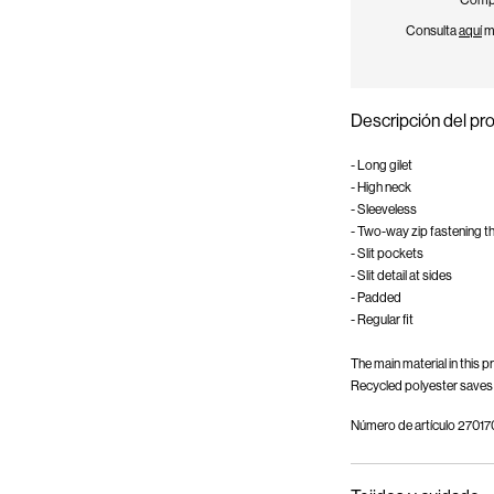
Compr
Consulta
aquí
má
Descripción del pr
- Long gilet
- High neck
- Sleeveless
- Two-way zip fastening t
- Slit pockets
- Slit detail at sides
- Padded
- Regular fit
The main material in this
Recycled polyester saves 
Número de artículo
27017