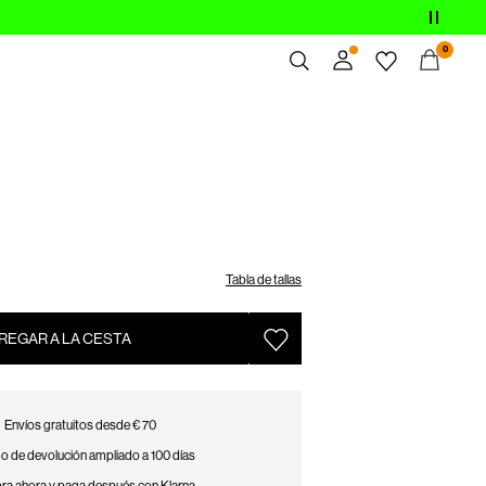
0
Resumen
Pedidos
Perfil
Imprescindibles
Ayuda
Cerrar Sesión
Tabla de tallas
REGAR A LA CESTA
Envíos gratuitos desde € 70
o de devolución ampliado a 100 días