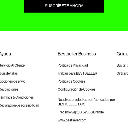
SUSCRÍBETE AHORA
Ayuda
Bestseller Business
Guía 
Servicio Al Cliente
Política de Privacidad
Buy gif
Guia de tallas
Trabaja para BESTSELLER
Giftcar
Opciones de envío
Política de Cookies
Devoluciones
Configuración de Cookies
Términos & Condiciones
Nuestros productos son fabricados por
BESTSELLER A/S
Declaración de accesibilidad
Fredskovvej 5, DK-7330 Brande
www.bestseller.com