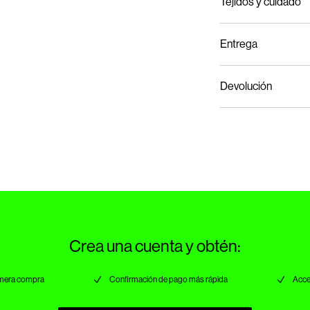
Tejidos y cuidado
Entrega
Lavar a mano
Entregas a domicilio (C
Devolución
No usar lejía
No secar en secad
Recogida en punto de se
No planchar
No lavar en seco
Secar en la cuerda 
Crea una cuenta y obtén:
rimera compra
Confirmación de pago más rápida
Acce