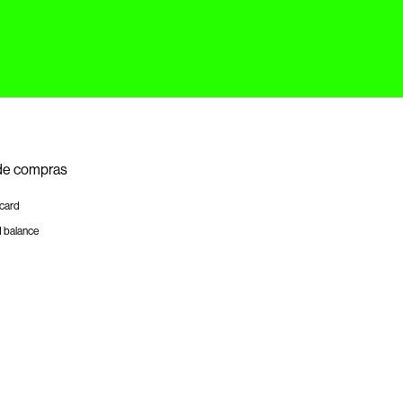
de compras
tcard
d balance