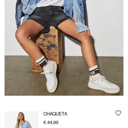
España
/
español
CHAQUETA
€ 44,99