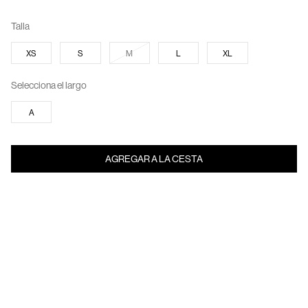
Talla
XS
S
M
L
XL
Selecciona el largo
A
AGREGAR A LA CESTA