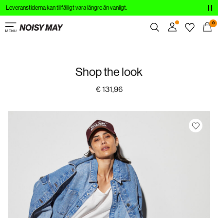
Leveranstiderna kan tillfälligt vara längre än vanligt.
ROPA
0
NOVEDADES
Resumen
EN TENDENCIA
Shop the look
Pedidos
Perfil
€ 131,96
COMPRA EL ATUENDO
Imprescindibles
REBAJAS
Ayuda
Cerrar Sesión
Iniciar
sesión
¿Preguntas?
Sobre
nosotros