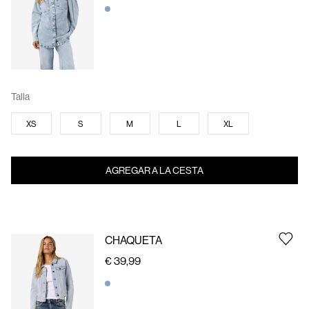
Talla
XS
S
M
L
XL
AGREGAR A LA CESTA
CHAQUETA
€ 39,99