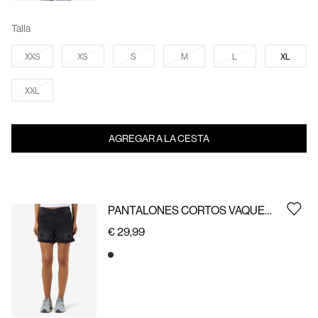
Talla
XXS
XS
S
M
L
XL
XXL
AGREGAR A LA CESTA
PANTALONES CORTOS VAQUEROS
€ 29,99