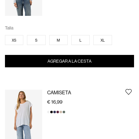
Talla
XS
S
M
L
XL
AGREGAR A LA CESTA
CAMISETA
€ 16,99