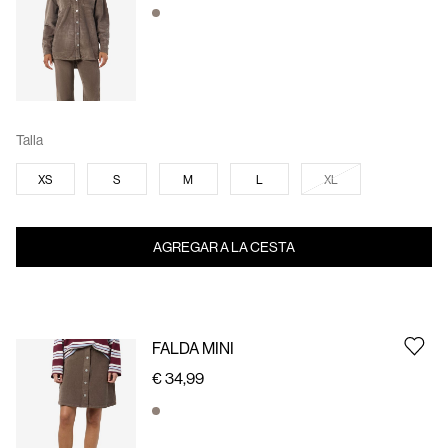
Talla
XS
S
M
L
XL
AGREGAR A LA CESTA
FALDA MINI
€ 34,99