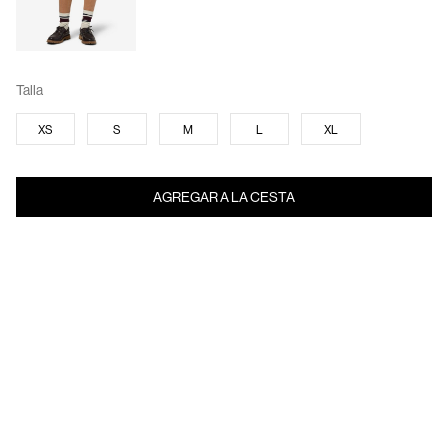
Talla
XS
S
M
L
XL
AGREGAR A LA CESTA