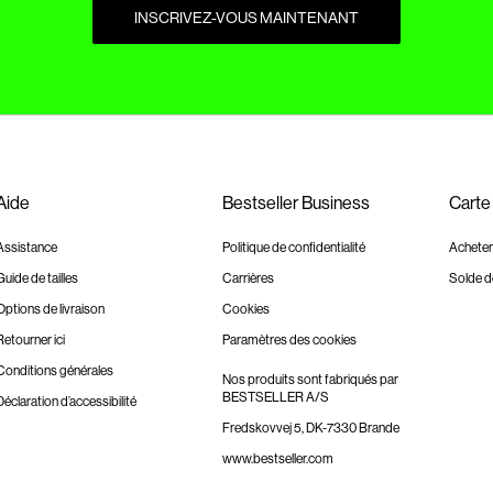
INSCRIVEZ-VOUS MAINTENANT
Aide
Bestseller Business
Carte
Assistance
Politique de confidentialité
Acheter
Guide de tailles
Carrières
Solde d
Options de livraison
Cookies
Retourner ici
Paramètres des cookies
Conditions générales
Nos produits sont fabriqués par
BESTSELLER A/S
Déclaration d’accessibilité
Fredskovvej 5, DK-7330 Brande
www.bestseller.com