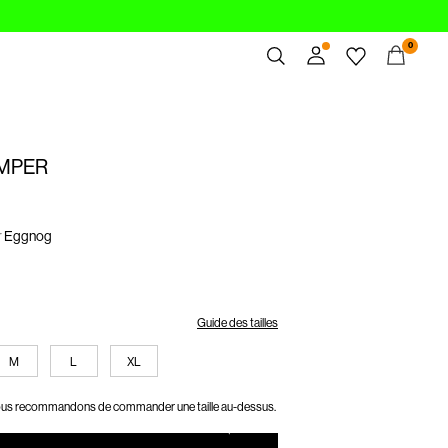
0
Aperçu
Commandes
UMPER
Profil
Liste de souhaits
Aide
r
Eggnog
Déconnexion
Guide des tailles
M
L
XL
us recommandons de commander une taille au-dessus.