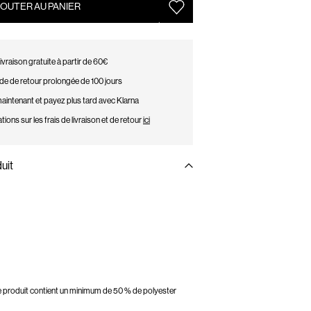
OUTER AU PANIER
ivraison gratuite à partir de 60€
de de retour prolongée de 100 jours
intenant et payez plus tard avec Klarna
tions sur les frais de livraison et de retour
ici
uit
ce produit contient un minimum de 50 % de polyester