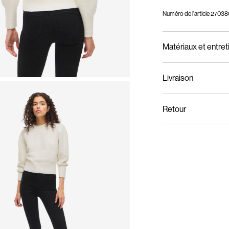
Numéro de l'article
27038
Matériaux et entret
Livraison
Lavage en machine,
Livraison à domicile (bp
Retour
Ne pas blanchir
Séchage en tambour
Collecte en consigne à c
Fer à repasser régl
de 100 °C
Ne pas nettoyer à s
Collecte en point de retr
Séchage à plat