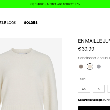
Sign up to Customer Club and save 10%
Z LE LOOK
SOLDES
EN MAILLE J
€ 39,99
Sélectionner la couleu
Taille
XS
S
Cet article taille petit.
No