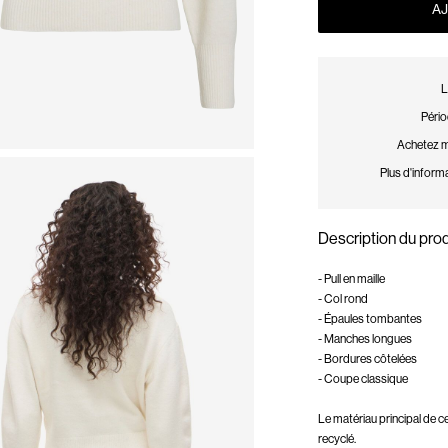
AJ
L
Pério
Achetez ma
Plus d'informa
Description du prod
- Pull en maille
- Col rond
- Épaules tombantes
- Manches longues
- Bordures côtelées
- Coupe classique
Le matériau principal de 
recyclé.