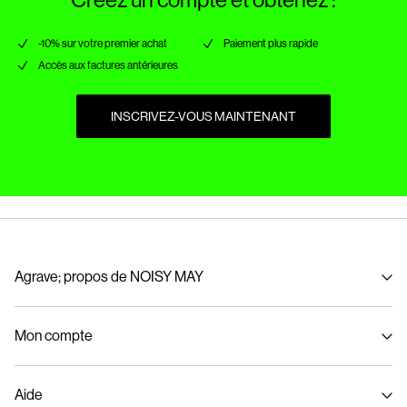
-10% sur votre premier achat
Paiement plus rapide
Accès aux factures antérieures
INSCRIVEZ-VOUS MAINTENANT
Agrave; propos de NOISY MAY
À propos de nous
Mon compte
Developpement durable
Se connecter / S'inscrire
Aide
Suivi de commande