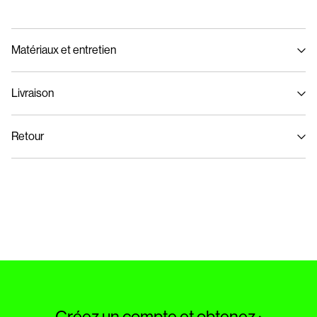
Matériaux et entretien
Livraison
Lavage en machine à 40°C maximum avec programme de lavage délicat
Livraison à domicile (bpost)
€ 4,95
Ne pas blanchir
Retour
Séchage en tambour interdit
Repasser à feu moyen
Collecte en consigne à colis (bpost)
€ 4,95
Ne pas nettoyer à sec
Retour et échange
Séchage par suspension à une corde
Collecte en point de retrait (bpost)
€ 4,95
Options de livraison
Créez un compte et obtenez :