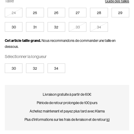
Taille
Guide des tailles
24
25
26
27
28
29
30
31
32
33
34
Cet article taille grand.
Nous recommandons de commander une taille en
dessous.
Sélectionner la longueur
30
32
34
Livraison gratuite à partir de 60€
Période de retour prolongée de 100 jours
Achetez maintenant et payez plus tard avec Klarna
Plus d'informations sur les frais de livraison et de retour
ici