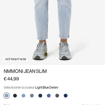
À
propos
de
nous
Belgique
/
français
HOT RIGHT NOW
NMMONI JEAN SLIM
€ 44,99
Sélectionner la couleur
Light Blue Denim