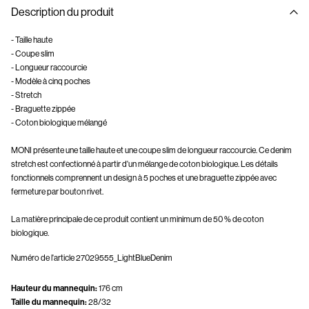
Description du produit
- Taille haute
- Coupe slim
- Longueur raccourcie
- Modèle à cinq poches
- Stretch
- Braguette zippée
- Coton biologique mélangé
MONI présente une taille haute et une coupe slim de longueur raccourcie. Ce denim
stretch est confectionné à partir d'un mélange de coton biologique. Les détails
fonctionnels comprennent un design à 5 poches et une braguette zippée avec
fermeture par bouton rivet.
La matière principale de ce produit contient un minimum de 50 % de coton
biologique.
Numéro de l'article
27029555_LightBlueDenim
Hauteur du mannequin:
176 cm
Taille du mannequin:
28/32