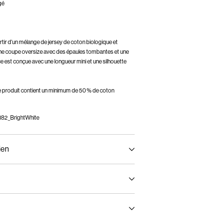
gé
ir d'un mélange de jersey de coton biologique et
 une coupe oversize avec des épaules tombantes et une
e est conçue avec une longueur mini et une silhouette
ce produit contient un minimum de 50 % de coton
82_BrightWhite
ien
 demi-charge, essorage court à 30 °C
ost)
€ 4,95
 interdit