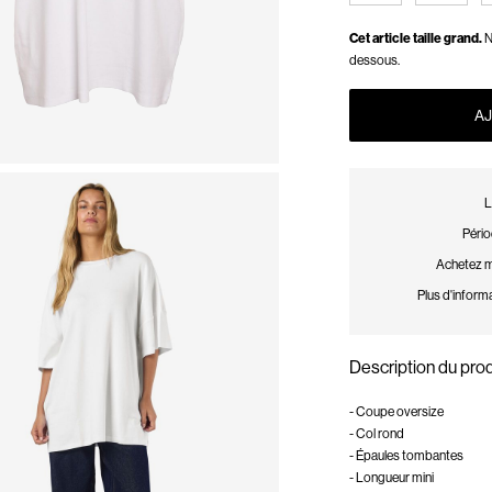
Cet article taille grand.
N
dessous.
AJ
L
Pério
Achetez ma
Plus d'informa
Description du prod
- Coupe oversize
- Col rond
- Épaules tombantes
- Longueur mini