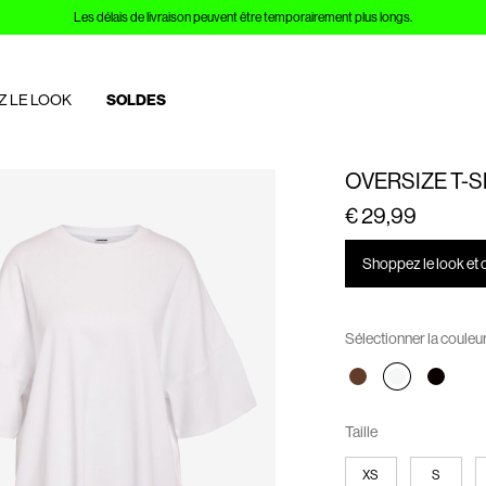
Les délais de livraison peuvent être temporairement plus longs.
Z LE LOOK
SOLDES
OVERSIZE T-S
€ 29,99
Shoppez le look et 
Sélectionner la couleu
Taille
XS
S