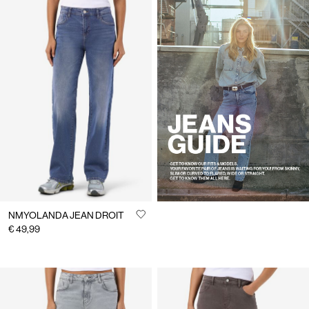
https://www.noisymay.com/fr-
fr/jeans-guide.html
NMYOLANDA JEAN DROIT
€ 49,99