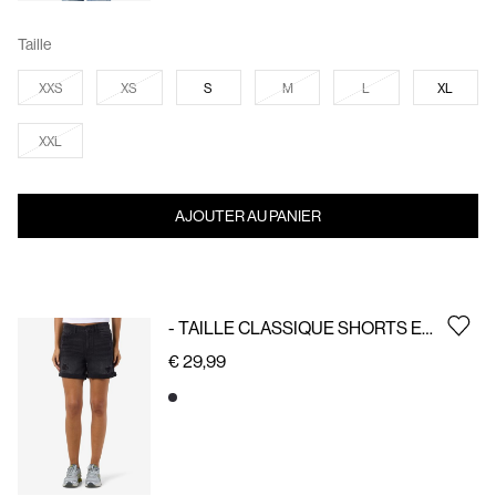
Taille
XXS
XS
S
M
L
XL
XXL
AJOUTER AU PANIER
- TAILLE CLASSIQUE SHORTS EN JEAN
€ 29,99