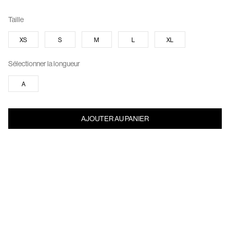
Taille
XS
S
M
L
XL
Sélectionner la longueur
A
AJOUTER AU PANIER