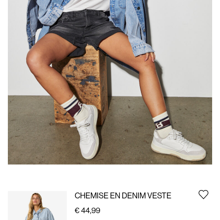
À
propos
de
nous
France
/
français
CHEMISE EN DENIM VESTE
€ 44,99