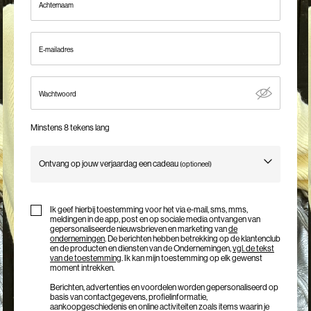
Achternaam
ons
België
E-mailadres
/
Nederlands
Wachtwoord
Minstens 8 tekens lang
Ontvang op jouw verjaardag een cadeau
(optioneel)
Birthday
Ik geef hierbij toestemming voor het via e-mail, sms, mms,
meldingen in de app, post en op sociale media ontvangen van
gepersonaliseerde nieuwsbrieven en marketing van
de
ondernemingen
. De berichten hebben betrekking op de klantenclub
en de producten en diensten van de Ondernemingen,
vgl. de tekst
van de toestemming
. Ik kan mijn toestemming op elk gewenst
moment intrekken.
Berichten, advertenties en voordelen worden gepersonaliseerd op
basis van contactgegevens, profielinformatie,
aankoopgeschiedenis en online activiteiten zoals items waarin je