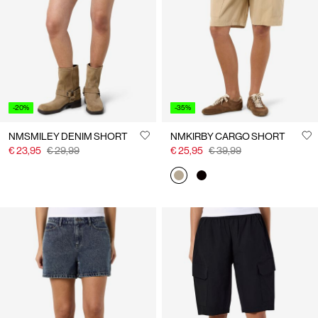
Us
België
/
Nederlands
-20%
-35%
NMSMILEY DENIM SHORT
NMKIRBY CARGO SHORT
€ 23,95
€ 29,99
€ 25,95
€ 39,99