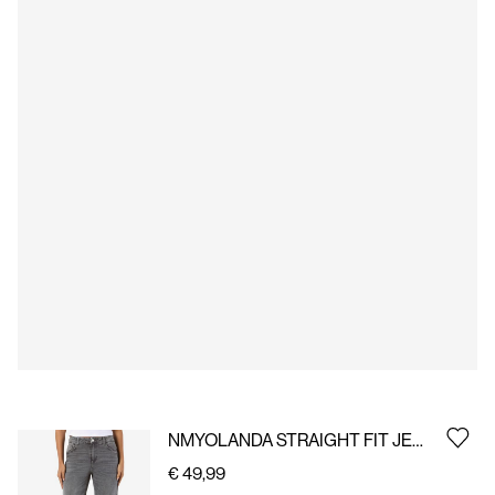
ons
België
/
Nederlands
NMYOLANDA STRAIGHT FIT JEANS
€ 49,99