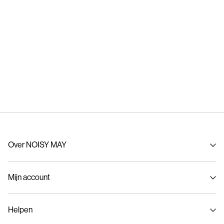
Over NOISY MAY
Over ons
Mijn account
Duurzaamheid
NOISY MAY inkopen
Inloggen / Inschrijven
Helpen
Bestelling volgen