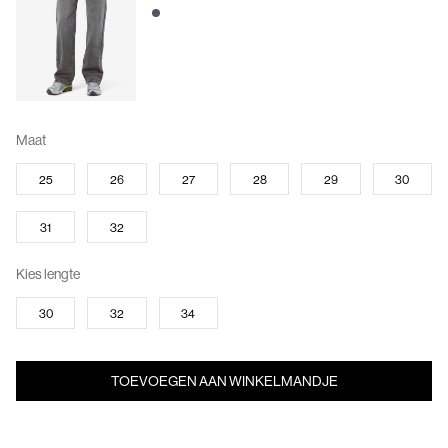
Maat
25
26
27
28
29
30
31
32
Kies lengte
30
32
34
TOEVOEGEN AAN WINKELMANDJE