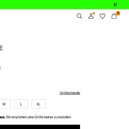
0
Übersicht
Bestellungen
E
Profil
Wunschliste
Ich brauche Hilfe
k
Abmelden
Größentabelle
M
L
XL
aus.
Wir empfehlen, eine Größe kleiner zu bestellen.