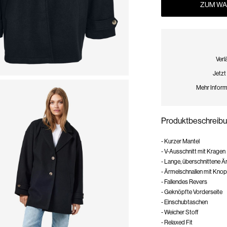
ZUM WA
Verl
Jetzt
Mehr Inform
Produktbeschreib
- Kurzer Mantel
- V-Ausschnitt mit Kragen
- Lange, überschnittene Ä
- Ärmelschnallen mit Kno
- Fallendes Revers
- Geknöpfte Vorderseite
- Einschubtaschen
- Weicher Stoff
- Relaxed Fit