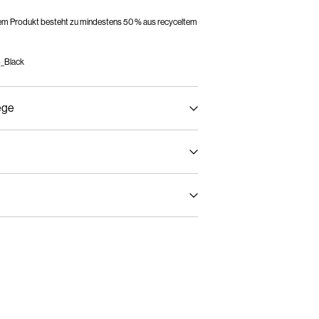
sem Produkt besteht zu mindestens 50 % aus recyceltem
_Black
ege
Post AT)
€ 4,95
ckner trocknen
r Temperatur. Max. Temperatur: 100 °C
Lieferoptionen
jedes Lösungsmittel)
Rückgabe & Umtausch