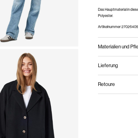
Das Hauptmaterial in die
Polyester.
Artikelnummer
27026405
Materialien und Pfl
Lieferung
Nicht waschen
Lieferung nach Hause (
Nicht bleichen
Retoure
Nicht im Wäschetro
Bügeln mit niedrige
Trockenreinigung (
Hängend trocknen