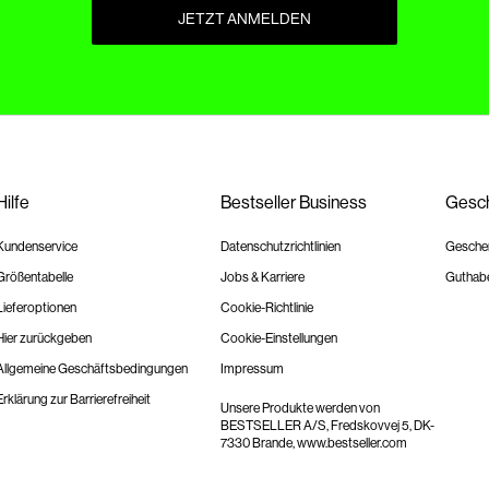
JETZT ANMELDEN
Hilfe
Bestseller Business
Gesch
Kundenservice
Datenschutzrichtlinien
Geschen
Größentabelle
Jobs & Karriere
Guthab
Lieferoptionen
Cookie-Richtlinie
Hier zurückgeben
Cookie-Einstellungen
Allgemeine Geschäftsbedingungen
Impressum
Erklärung zur Barrierefreiheit
Unsere Produkte werden von
BESTSELLER A/S, Fredskovvej 5, DK-
7330 Brande,
www.bestseller.com