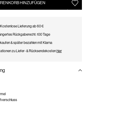
RENKORB HINZUFÜGEN
Kostenlose Lieferung ab 60 €
ängertes Rückgaberecht: 100 Tage
 kaufen & später bezahlen mit Klarna
ationen zu Liefer- & Rücksendekosten
hier
ung
rmel
pfverschluss