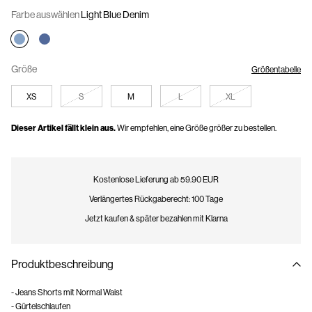
Farbe auswählen
Light Blue Denim
Größe
Größentabelle
XS
S
M
L
XL
Dieser Artikel fällt klein aus.
Wir empfehlen, eine Größe größer zu bestellen.
Kostenlose Lieferung ab 59.90 EUR
Verlängertes Rückgaberecht: 100 Tage
Jetzt kaufen & später bezahlen mit Klarna
Produktbeschreibung
- Jeans Shorts mit Normal Waist
- Gürtelschlaufen