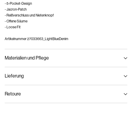
- 5-Pocket-Design
- Jacron-Patch
- Reißverschluss und Nietenknopf
- Offene Säume
- Loose Fit
Artikelnummer
27033663_LightBlueDenim
Materialien und Pflege
Lieferung
Maschinenwäsche bei max. 40 °C im Schonwaschgang
Lieferung nach Hause (DHL)
€ 3,95
Nicht bleichen
Retoure
Nicht im Wäschetrockner trocknen
Bügeleisen auf mittlerer Hitze.
Abholung am Servicepunkt (DHL)
€ 3,95
Nicht chemisch reinigen
Rückgabe & Umtausch