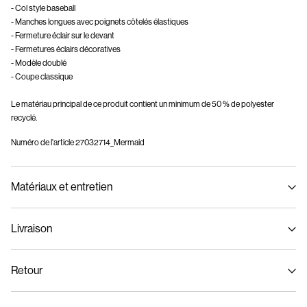
- Col style baseball
- Manches longues avec poignets côtelés élastiques
- Fermeture éclair sur le devant
- Fermetures éclairs décoratives
- Modèle doublé
- Coupe classique
Le matériau principal de ce produit contient un minimum de 50 % de polyester
recyclé.
Numéro de l'article
27032714_Mermaid
Matériaux et entretien
Livraison
Lavage en machine, demi-charge, essorage court à 30 °C
Livraison à domicile (Colissimo)
€ 5,95
Ne pas blanchir
Retour
Séchage en tambour interdit
Fer à repasser réglé sur une température basse. Température la plus élevée