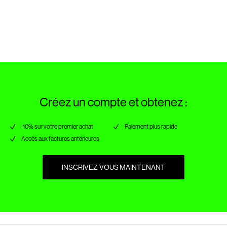
Collecte en point de retrait (MONDIALRELAY)
€ 4,95
de 100 °C
Nettoyage à sec (pas de trichloroéthylène)
Retour et échange
Options de livraison
Créez un compte et obtenez :
-10% sur votre premier achat
Paiement plus rapide
Accès aux factures antérieures
INSCRIVEZ-VOUS MAINTENANT