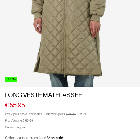
À
propos
de
nous
France
/
français
-20%
LONG VESTE MATELASSÉE
€ 55,95
Prix ​​le plus bas au cours des 30 derniers jours
€ 45,45
+23%
Prix ​​d'origine
€ 69,99
Détails des prix
Sélectionner la couleur
Mermaid