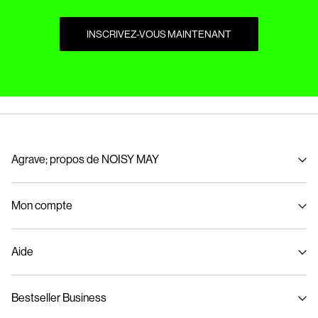
INSCRIVEZ-VOUS MAINTENANT
Agrave; propos de NOISY MAY
À propos de nous
Mon compte
Developpement durable
Se connecter / S'inscrire
Aide
Suivi de commande
Assistance
Bestseller Business
Guide de tailles