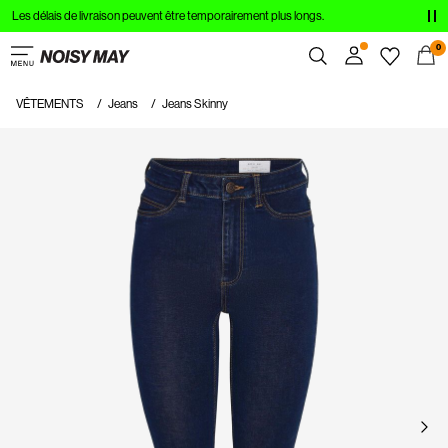
Les délais de livraison peuvent être temporairement plus longs.
VÊTEMENTS
0
NOUVEAUTÉS
VÊTEMENTS
Jeans
Jeans Skinny
Aperçu
TENDANCES
Commandes
Profil
SHOPPEZ LE LOOK
Liste de souhaits
SOLDES
Aide
Déconnexion
Connectez-
vous
Des
questions
?