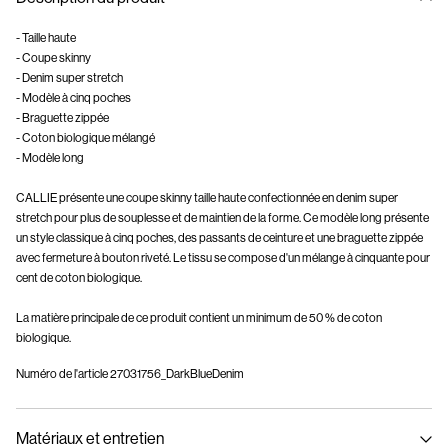
- Taille haute
- Coupe skinny
- Denim super stretch
- Modèle à cinq poches
- Braguette zippée
- Coton biologique mélangé
- Modèle long
CALLIE présente une coupe skinny taille haute confectionnée en denim super
stretch pour plus de souplesse et de maintien de la forme. Ce modèle long présente
un style classique à cinq poches, des passants de ceinture et une braguette zippée
avec fermeture à bouton riveté. Le tissu se compose d'un mélange à cinquante pour
cent de coton biologique.
La matière principale de ce produit contient un minimum de 50 % de coton
biologique.
Numéro de l'article
27031756_DarkBlueDenim
Matériaux et entretien