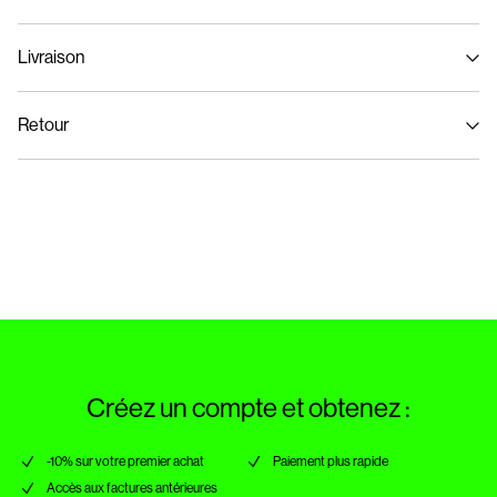
Livraison
Lavage en machine à 40°C maximum avec programme de lavage délicat
Livraison à domicile (Colissimo)
€ 5,95
Ne pas blanchir
Retour
Séchage en tambour interdit
Repasser à feu moyen
Collecte en point de retrait (MONDIALRELAY)
€ 4,95
Ne pas nettoyer à sec
Retour et échange
Séchage par suspension à une corde
Options de livraison
Créez un compte et obtenez :
-10% sur votre premier achat
Paiement plus rapide
Accès aux factures antérieures