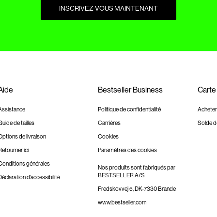
INSCRIVEZ-VOUS MAINTENANT
Aide
Bestseller Business
Carte
Assistance
Politique de confidentialité
Acheter
Guide de tailles
Carrières
Solde d
Options de livraison
Cookies
Retourner ici
Paramètres des cookies
Conditions générales
Nos produits sont fabriqués par
BESTSELLER A/S
Déclaration d’accessibilité
Fredskovvej 5, DK-7330 Brande
www.bestseller.com