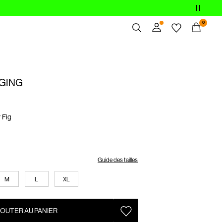
0
Aperçu
Commandes
GING
Profil
Liste de souhaits
Aide
r
Fig
Déconnexion
Guide des tailles
M
L
XL
OUTER AU PANIER