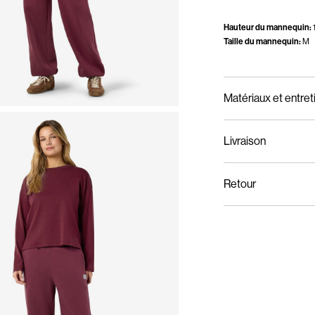
Hauteur du mannequin:
Taille du mannequin:
M
Matériaux et entret
Livraison
Lavage en machine,
Livraison à domicile (Co
Ne pas blanchir
Retour
Séchage en tambour
Fer à repasser régl
Collecte en point de r
de 100 °C
Ne pas nettoyer à s
Séchage par suspen