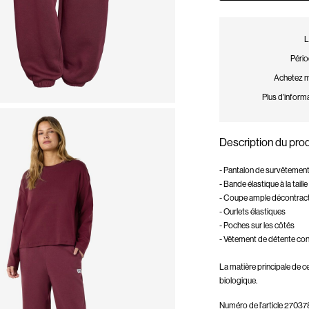
L
Pério
Achetez ma
Plus d'informa
Description du prod
- Pantalon de survêtement 
- Bande élastique à la taille
- Coupe ample décontrac
- Ourlets élastiques
- Poches sur les côtés
- Vêtement de détente con
La matière principale de 
biologique.
Numéro de l'article
27037