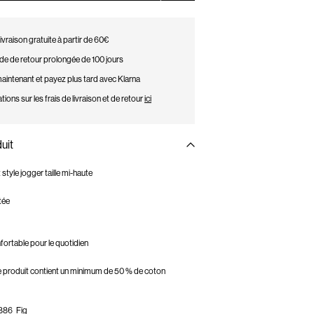
ivraison gratuite à partir de 60€
de de retour prolongée de 100 jours
intenant et payez plus tard avec Klarna
tions sur les frais de livraison et de retour
ici
uit
style jogger taille mi-haute
tée
fortable pour le quotidien
ce produit contient un minimum de 50 % de coton
886_Fig