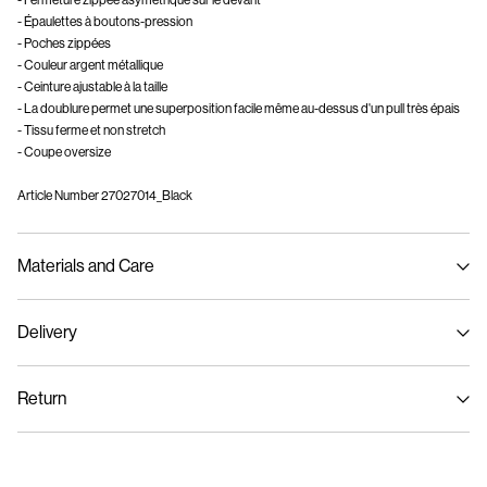
- Fermeture zippée asymétrique sur le devant
- Épaulettes à boutons-pression
- Poches zippées
- Couleur argent métallique
- Ceinture ajustable à la taille
- La doublure permet une superposition facile même au-dessus d'un pull très épais
- Tissu ferme et non stretch
- Coupe oversize
Article Number
27027014_Black
Materials and Care
Delivery
Hand wash
Livraison à domicile (Colissimo)
€ 5,95
Do not bleach
Return
Do not tumble dry
Do not iron
Collecte en point de retrait (MONDIALRELAY)
€ 4,95
Do not dry clean