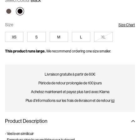
Select Colour
Black
Size
Size Chart
XS
S
M
L
XL
This product runs large.
We recommend ordering one size smaller.
Livraison gratuite à partir de 60€
Période de retour prolongée de 100 jours
Achetez maintenant et payez plus tard avec Klarna
Plus d'informations sur les frais de livraison et de retour
ici
Product Description
- Veste en similicuir