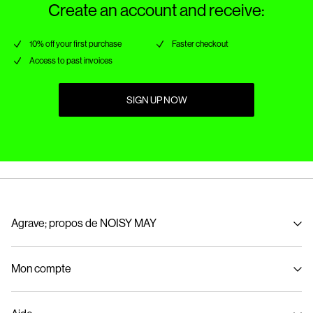
Create an account and receive:
10% off your first purchase
Faster checkout
Access to past invoices
SIGN UP NOW
Agrave; propos de NOISY MAY
À propos de nous
Mon compte
Developpement durable
Se connecter / S'inscrire