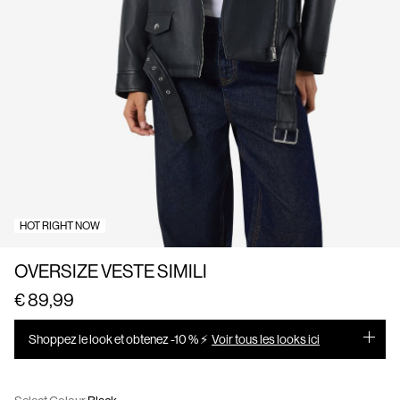
Us
France
/
français
HOT RIGHT NOW
OVERSIZE VESTE SIMILI
€ 89,99
Shoppez le look et obtenez -10 % ⚡
Voir tous les looks ici