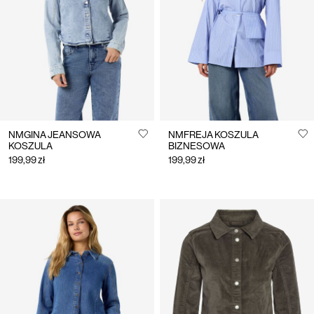
nas
Polska
/
polski
NMGINA JEANSOWA
NMFREJA KOSZULA
KOSZULA
BIZNESOWA
199,99 zł
199,99 zł