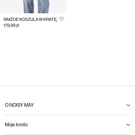
NMZOE KOSZULA W KRATĘ
179,99 zł
O NOISY MAY
Nasza historia
Moje konto
Ekorozwój