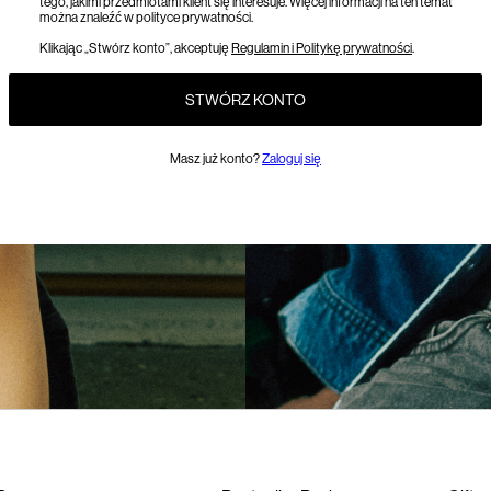
tego, jakimi przedmiotami klient się interesuje. Więcej informacji na ten temat
można znaleźć w polityce prywatności.
Klikając „Stwórz konto”, akceptuję
Regulamin i Politykę prywatności
.
STWÓRZ KONTO
Masz już konto?
Zaloguj się