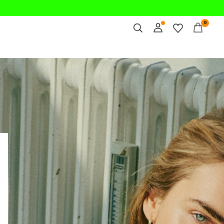
0
Spis treści
Zamówienia
Profil
Lista życzeń
Wsparcie
Wyloguj