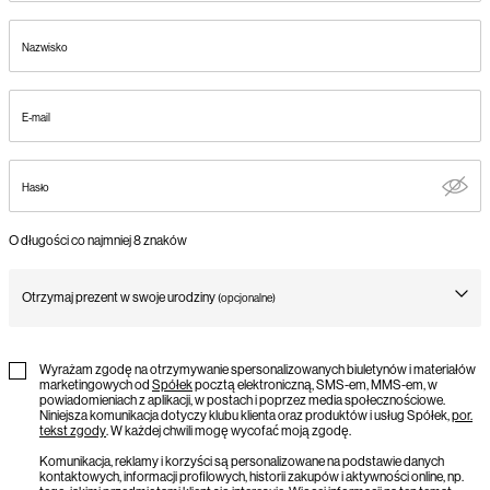
Nazwisko
E-mail
Hasło
O długości co najmniej 8 znaków
Otrzymaj prezent w swoje urodziny
(opcjonalne)
Birthday
Wyrażam zgodę na otrzymywanie spersonalizowanych biuletynów i materiałów
marketingowych od
Spółek
pocztą elektroniczną, SMS-em, MMS-em, w
powiadomieniach z aplikacji, w postach i poprzez media społecznościowe.
Niniejsza komunikacja dotyczy klubu klienta oraz produktów i usług Spółek,
por.
tekst zgody
. W każdej chwili mogę wycofać moją zgodę.
Komunikacja, reklamy i korzyści są personalizowane na podstawie danych
kontaktowych, informacji profilowych, historii zakupów i aktywności online, np.