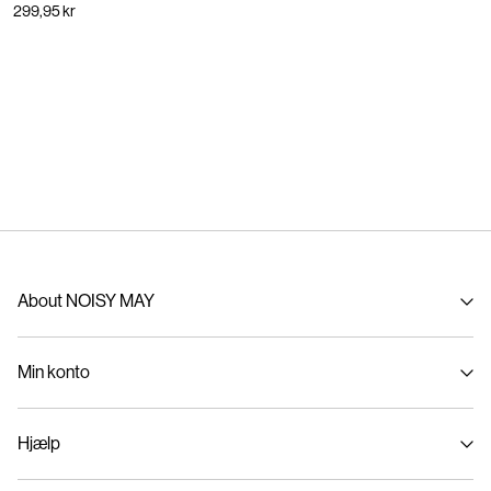
299,95 kr
About NOISY MAY
Om os
Min konto
Sustainability
Log ind / Tilmelde
Hjælp
Følg bestilling
Kundeservice