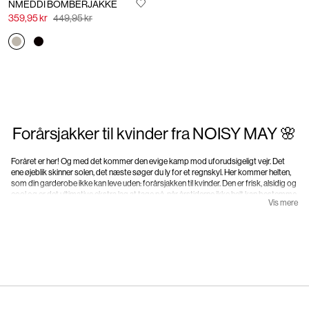
NMEDDI BOMBERJAKKE
359,95 kr
449,95 kr
Forårsjakker til kvinder fra NOISY MAY 🌸
Foråret er her! Og med det kommer den evige kamp mod uforudsigeligt vejr. Det
ene øjeblik skinner solen, det næste søger du ly for et regnskyl. Her kommer helten,
som din garderobe ikke kan leve uden: forårsjakken til kvinder. Den er frisk, alsidig og
cool og er det ultimative ekstra lag at tage på, når årstiderne ikke helt kan bestemme
Vis mere
sig. Hos NOISY MAY laver vi forårsjakker på vores egen måde: med en dristig
blanding af individualitet, legende energi og kant 💙✨
Hvorfor en forårsjakke er et must 🤍
I modsætning til tunge vinterfrakker eller lette lag om sommeren rammer
forårsjakkerne plet. De giver dig varme uden at fylde for meget, stil uden besvær og
dækker helt rigtigt på luftige dage eller ved uventede byger. Fra oversized denim til