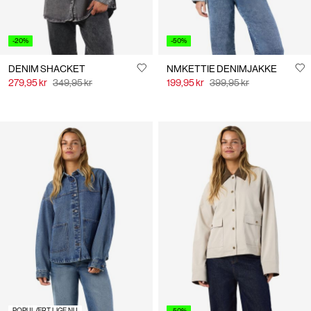
-20%
-50%
DENIM SHACKET
NMKETTIE DENIMJAKKE
279,95 kr
349,95 kr
199,95 kr
399,95 kr
POPULÆRT LIGE NU
-50%