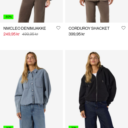
-50%
NMCLEO DENIMJAKKE
CORDUROY SHACKET
249,95 kr
499,95 kr
399,95 kr
-20%
-70%