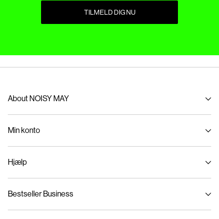
TILMELD DIG NU
About NOISY MAY
Om os
Min konto
Sustainability
Log ind / Tilmelde
Hjælp
Følg bestilling
Kundeservice
Bestseller Business
Størrelseguide
Leveringsmuligheder
Fortrolighedspolitik