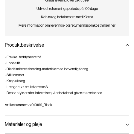
Gratis levering over DKK 399
Udvidet returneringsperiode på 100 dage
Køb nu og betal senere med Klarna
Mere information om leverings- og returneringsomkostninger
her
Produktbeskrivelse
- Frakke i teddybearstof
- Loose fit
- Blødt imiteret shearling-materiale med indvendig foring
- Stiklommer
- Knaplukning
- Længde: 77 cm i størrelse S
- Denne style er stor i størrelsen, vi anbefaler at gå en størrelse ned
Artikelnummer
27010169_Black
Materialer og pleje