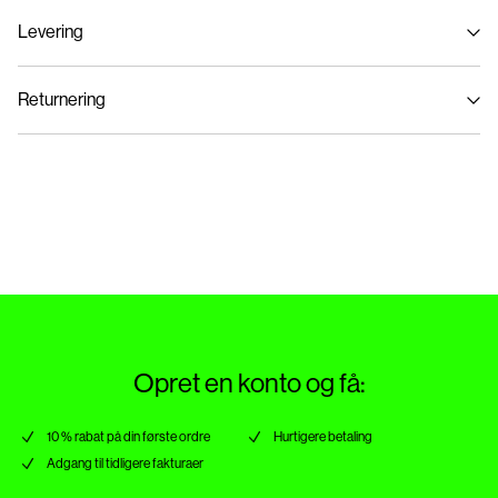
Levering
Maskinvaskes, halv belastning, kort centrifugeringscyklus på 30°C
Hent ved service point (GLS)
29,00 kr
Må ikke bleges
Returnering
Må ikke tørretumbles
Stryges ved lav temp. Højste temp. 100 grader°C
Hjemmelevering (PostNord)
39,00 kr
Renses (ikke med trichlorethylen)
Hent ved service point (PostNord)
29,00 kr
Returnering & bytte
Leveringsmuligheder
Opret en konto og få:
10 % rabat på din første ordre
Hurtigere betaling
Adgang til tidligere fakturaer