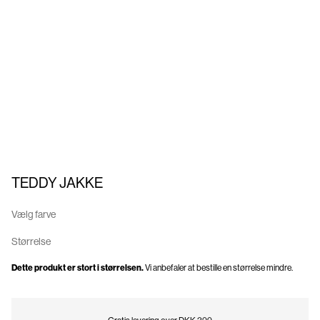
Om
os
Danmark
/
dansk
TEDDY JAKKE
Vælg farve
Størrelse
Dette produkt er stort i størrelsen.
Vi anbefaler at bestille en størrelse mindre.