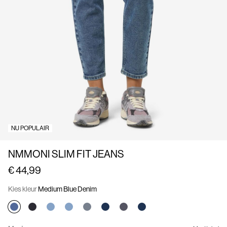
ons
België
/
Nederlands
NU POPULAIR
NMMONI SLIM FIT JEANS
€ 44,99
Kies kleur
Medium Blue Denim