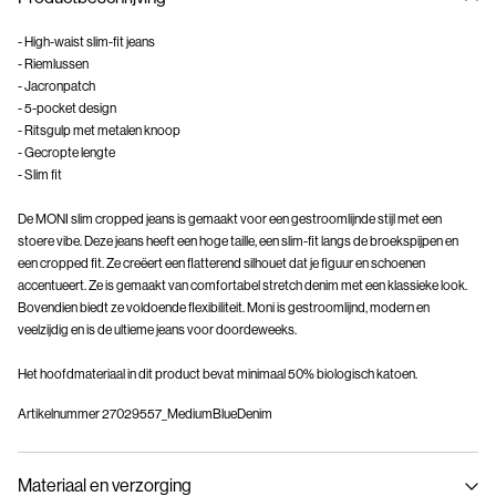
- High-waist slim-fit jeans
- Riemlussen
- Jacronpatch
- 5-pocket design
- Ritsgulp met metalen knoop
- Gecropte lengte
- Slim fit
De MONI slim cropped jeans is gemaakt voor een gestroomlijnde stijl met een
stoere vibe. Deze jeans heeft een hoge taille, een slim-fit langs de broekspijpen en
een cropped fit. Ze creëert een flatterend silhouet dat je figuur en schoenen
accentueert. Ze is gemaakt van comfortabel stretch denim met een klassieke look.
Bovendien biedt ze voldoende flexibiliteit. Moni is gestroomlijnd, modern en
veelzijdig en is de ultieme jeans voor doordeweeks.
Het hoofdmateriaal in dit product bevat minimaal 50% biologisch katoen.
Artikelnummer
27029557_MediumBlueDenim
Materiaal en verzorging