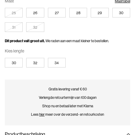
Maat
Maattabel
25
26
27
28
29
30
31
32
Dit product valt groot uit.
We raden aan een maat kleiner te bestellen.
Kies lengte
30
32
34
Gratis levering vanaf € 60
Verlengde retourtermijn van 100 dagen
Shop nu en betaal later met Klarna
Lees
hier
meer over de verzend- en retourkosten
Productbeschrijving