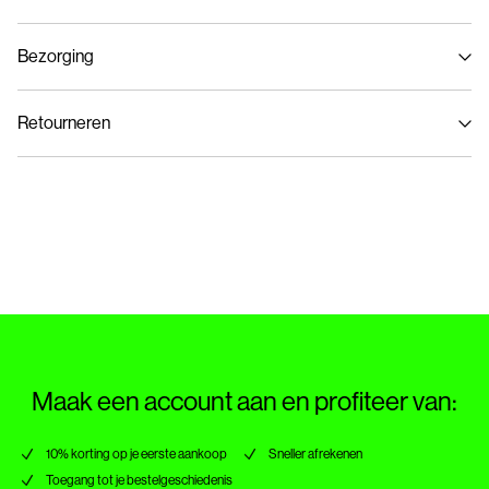
Bezorging
Wasmachine met fijnwasprogramma op max. 40°C
Thuisbezorging (bpost)
€ 4,95
Niet bleken
Retourneren
Niet drogen in de droger
Strijken op middelhoge temperatuur
Ophalen bij pakketautomaat (bpost)
€ 4,95
Niet chemisch reinigen
Retourneren & Omruilen
Ophalen bij afhaalpunt (bpost)
€ 4,95
Verzendopties
Maak een account aan en profiteer van:
10% korting op je eerste aankoop
Sneller afrekenen
Toegang tot je bestelgeschiedenis