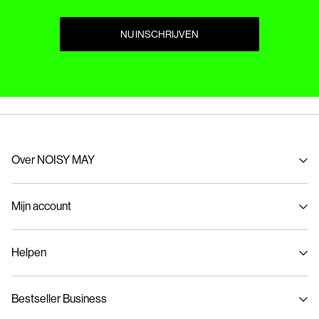
NU INSCHRIJVEN
Over NOISY MAY
Over ons
Mijn account
Duurzaamheid
NOISY MAY inkopen
Inloggen / Inschrijven
Helpen
Bestelling volgen
Klantenservice
Bestseller Business
Maattabel